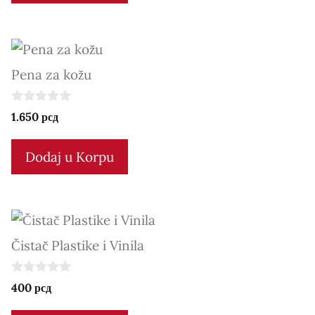
5
Pena za kožu
0
1.650
рсд
o
u
t
Dodaj u Korpu
o
f
5
Čistač Plastike i Vinila
0
400
рсд
o
u