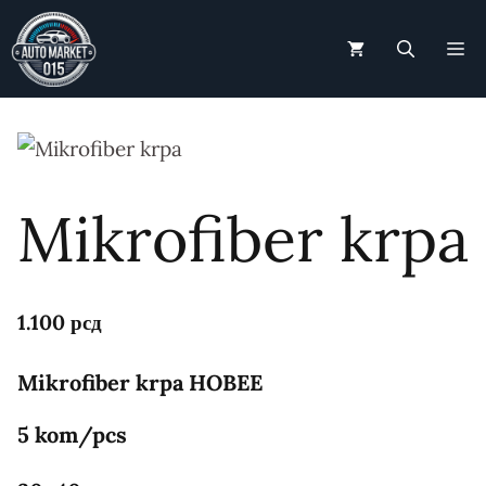
Skip
to
M
content
Mikrofiber krpa
1.100
рсд
Mikrofiber krpa HOBEE
5 kom/pcs