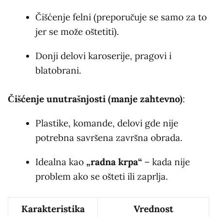
Čišćenje felni (preporučuje se samo za to
jer se može oštetiti).
Donji delovi karoserije, pragovi i
blatobrani.
Čišćenje unutrašnjosti (manje zahtevno)
:
Plastike, komande, delovi gde nije
potrebna savršena završna obrada.
Idealna kao
„radna krpa“
– kada nije
problem ako se ošteti ili zaprlja.
Karakteristika
Vrednost