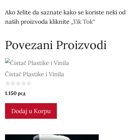
Ako želite da saznate kako se koriste neki od
naših proizvoda kliknite
„Tik Tok“
Povezani Proizvodi
Čistač Plastike i Vinila
0
1.150
рсд
o
u
t
Dodaj u Korpu
o
f
5