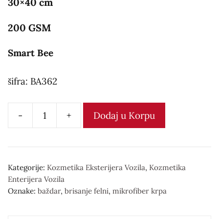
30×40 cm
200 GSM
Smart Bee
šifra: BA362
-
+
Dodaj u Korpu
Mikrofiber
krpa
количина
Kategorije:
Kozmetika Eksterijera Vozila
,
Kozmetika
Enterijera Vozila
Oznake:
baždar
,
brisanje felni
,
mikrofiber krpa