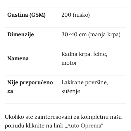
Gustina (GSM)
200 (nisko)
Dimenzije
30×40 cm (manja krpa)
Radna krpa, felne,
Namena
motor
Nije preporučeno
Lakirane površine,
za
sušenje
Ukoliko ste zainteresovani za kompletnu našu
ponudu kliknite na link
„Auto Oprema“