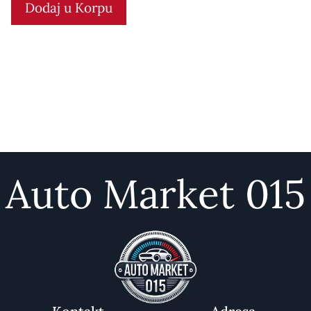
Dodaj u Korpu
o
f
5
Auto Market 015