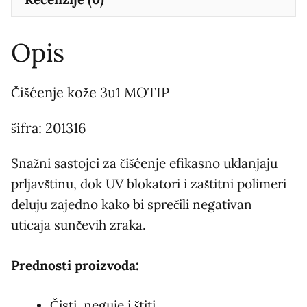
Opis
Čišćenje kože 3u1 MOTIP
šifra: 201316
Snažni sastojci za čišćenje efikasno uklanjaju
prljavštinu, dok UV blokatori i zaštitni polimeri
deluju zajedno kako bi sprečili negativan
uticaja sunčevih zraka.
Prednosti proizvoda:
Čisti, neguje i štiti