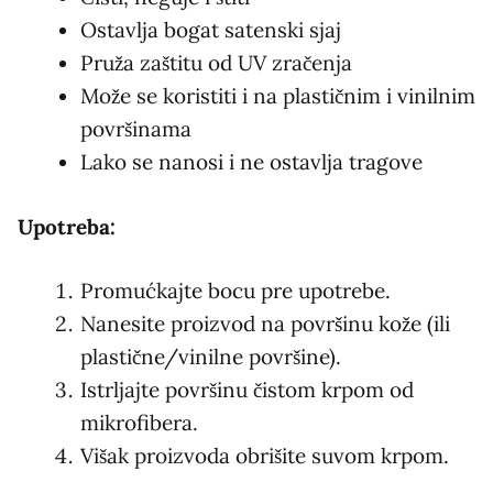
Ostavlja bogat satenski sjaj
Pruža zaštitu od UV zračenja
Može se koristiti i na plastičnim i vinilnim
površinama
Lako se nanosi i ne ostavlja tragove
Upotreba:
Promućkajte bocu pre upotrebe.
Nanesite proizvod na površinu kože (ili
plastične/vinilne površine).
Istrljajte površinu čistom krpom od
mikrofibera.
Višak proizvoda obrišite suvom krpom.