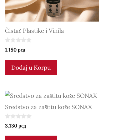
Čistač Plastike i Vinila
0
1.150
рсд
o
u
t
Dodaj u Korpu
o
f
5
Sredstvo za zaštitu kože SONAX
0
3.130
рсд
o
u
t