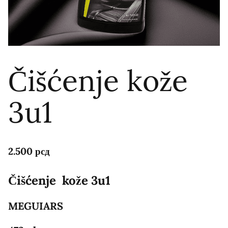
Čišćenje kože
3u1
2.500
рсд
Čišćenje kože 3u1
MEGUIARS