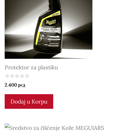
Protektor za plastiku
0
2.400
рсд
o
u
t
Dodaj u Korpu
o
f
5