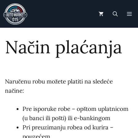
Skip
to
M
content
Način plaćanja
Naručenu robu možete platiti na sledeće
načine:
Pre isporuke robe – opštom uplatnicom
(u banci ili pošti) ili e-bankingom
Pri preuzimanju robea od kurira –
pouzećem