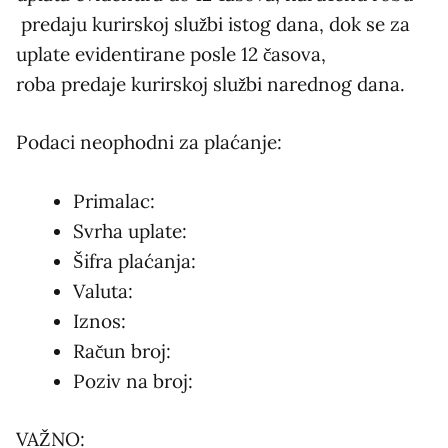
predaju kurirskoj službi istog dana, dok se za
uplate evidentirane posle 12 časova,
roba predaje kurirskoj službi narednog dana.
Podaci neophodni za plaćanje:
Primalac:
Svrha uplate:
Šifra plaćanja:
Valuta:
Iznos:
Račun broj:
Poziv na broj:
VAŽNO: