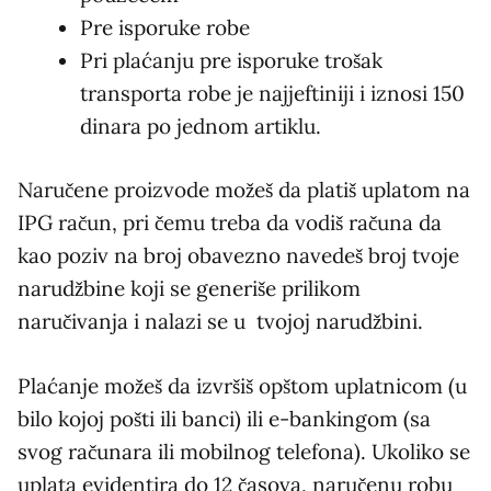
Pre isporuke robe
Pri plaćanju pre isporuke trošak
transporta robe je najjeftiniji i iznosi 150
dinara po jednom artiklu.
Naručene proizvode možeš da platiš uplatom na
IPG račun, pri čemu treba da vodiš računa da
kao poziv na broj obavezno navedeš broj tvoje
narudžbine koji se generiše prilikom
naručivanja i nalazi se u tvojoj narudžbini.
Plaćanje možeš da izvršiš opštom uplatnicom (u
bilo kojoj pošti ili banci) ili e-bankingom (sa
svog računara ili mobilnog telefona). Ukoliko se
uplata evidentira do 12 časova, naručenu robu