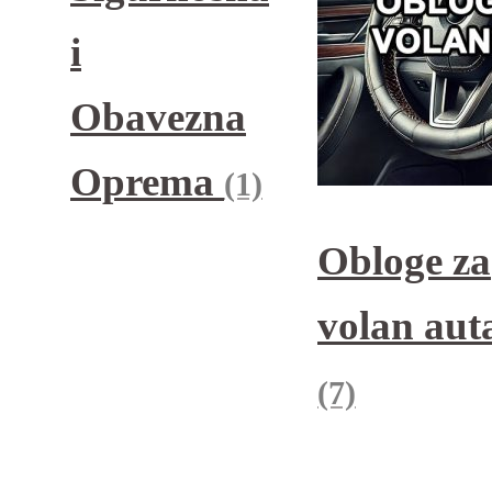
i
Obavezna
Oprema
(1)
Obloge za
volan aut
(7)