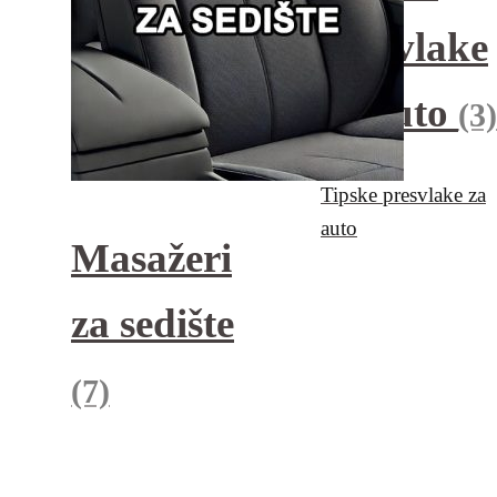
presvlake
za auto
(3)
Tipske presvlake za
auto
Masažeri
za sedište
(7)