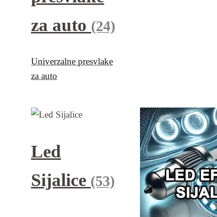
za auto
(24)
Univerzalne presvlake
za auto
Led
Sijalice
(53)