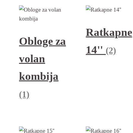
Ratkapne
Obloge za
14''
(2)
volan
kombija
(1)