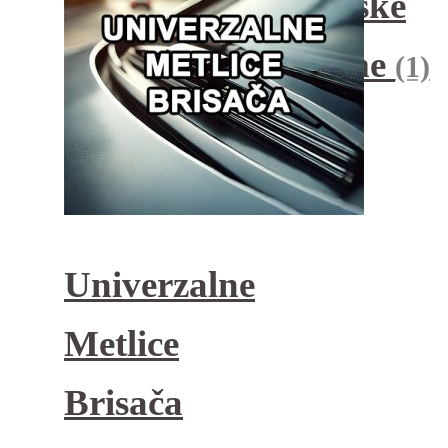
Zimske
Gume
(1)
Univerzalne
Metlice
Brisača