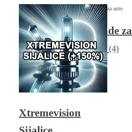
Cerade za
auto
(4)
Xtremevision
Sijalice