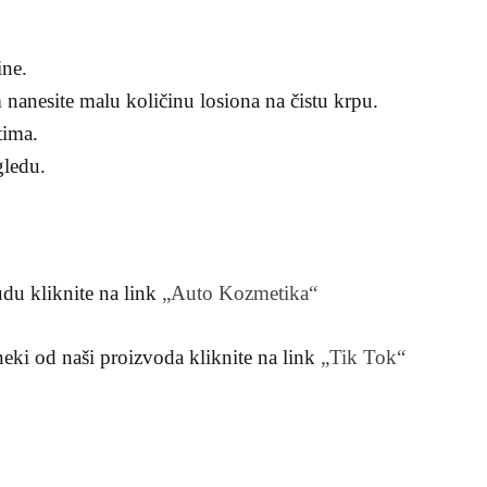
ine.
 nanesite malu količinu losiona na čistu krpu.
tima.
gledu.
du kliknite na link
„Auto Kozmetika“
 neki od naši proizvoda kliknite na link
„Tik Tok“