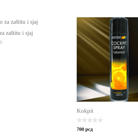
a zaštitu i sjaj
Kokpit
0
700
рсд
o
u