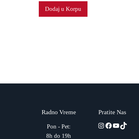
Dodaj u Korpu
Radno Vreme
Pratite Nas
automarket01
Facebook
YouTub
TikTo
Pon - Pet:
8h do 19h