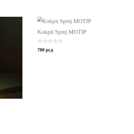
Kokpit Sprej MOTIP
0
700
рсд
o
u
t
o
f
5