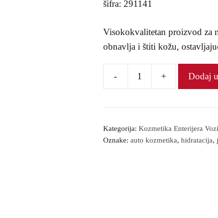
šifra: 291141
Visokokvalitetan proizvod za n
obnavlja i štiti kožu, ostavlja
-
+
Dodaj 
Losion
za
kožu
SONAX
Kategorija:
Kozmetika Enterijera Vozi
Oznake:
auto kozmetika
,
hidratacija
,
количина