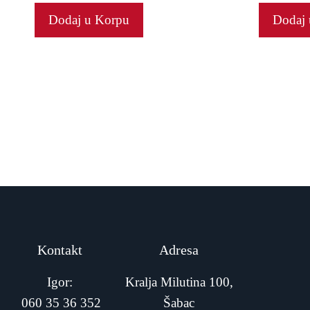
t
Dodaj u Korpu
Dodaj 
o
f
5
Kontakt
Adresa
Igor:
Kralja Milutina 100,
060 35 36 352
Šabac