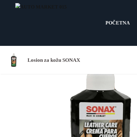
Skip
to
content
POČETNA
Losion za kožu SONAX