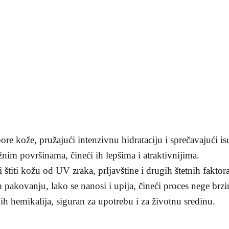
ore kože, pružajući intenzivnu hidrataciju i sprečavajući is
žnim površinama, čineći ih lepšima i atraktivnijima.
ji štiti kožu od UV zraka, prljavštine i drugih štetnih faktora
 pakovanju, lako se nanosi i upija, čineći proces nege brz
ih hemikalija, siguran za upotrebu i za životnu sredinu.