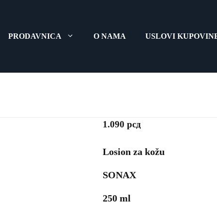
PRODAVNICA
O NAMA
USLOVI KUPOVIN
Losion z
1.090
рсд
Losion za kožu
SONAX
250 ml