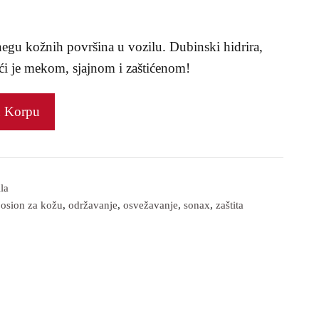
egu kožnih površina u vozilu. Dubinski hidrira,
jući je mekom, sjajnom i zaštićenom!
u Korpu
la
josion za kožu
,
održavanje
,
osvežavanje
,
sonax
,
zaštita