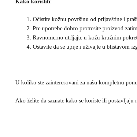
Kako koristiti
:
Očistite kožnu površinu od prljavštine i praš
Pre upotrebe dobro protresite proizvod zatim
Ravnomerno utrljajte u kožu kružnim pokre
Ostavite da se upije i uživajte u blistavom iz
U koliko ste zainteresovani za našu kompletnu ponu
Ako želite da saznate kako se koriste ili postavljaju