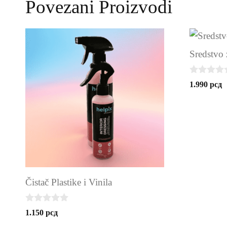
Povezani Proizvodi
Sredstvo z
0
1.990
рсд
o
u
t
o
f
5
Čistač Plastike i Vinila
0
1.150
рсд
o
u