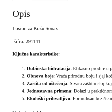
Opis
Losion za Kožu Sonax
šifra: 291141
Ključne karakteristike:
Dubinska hidratacija
: Efikasno prodire u p
Obnova boje
: Vraća prirodnu boju i sjaj ko
Zaštita od oštećenja
: Stvara zaštitni sloj ko
Jednostavna primena
: Dolazi u praktičnom
Ekološki prihvatljivo
: Formulisan bez štetn