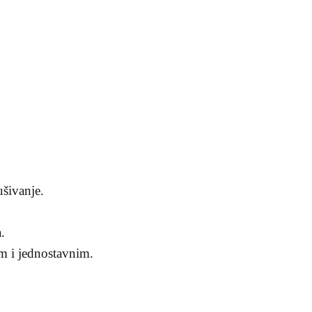
ušivanje.
.
im i jednostavnim.