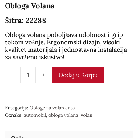
Obloga Volana
Šifra: 22288
Obloga volana poboljšava udobnost i grip
tokom vožnje. Ergonomski dizajn, visoki
kvalitet materijala i jednostavna instalacija
za savršeno iskustvo!
-
+
Dodaj u Korpu
Obloga
Volana
количина
Kategorija:
Obloge za volan auta
Oznake:
automobil
,
obloga volana
,
volan