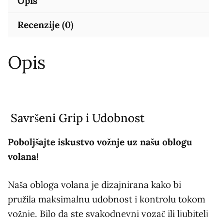
Opis
Recenzije (0)
Opis
Savršeni Grip i Udobnost
Poboljšajte iskustvo vožnje uz našu oblogu
volana!
Naša obloga volana je dizajnirana kako bi
pružila maksimalnu udobnost i kontrolu tokom
vožnje. Bilo da ste svakodnevni vozač ili ljubitelj