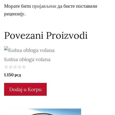
Морате бити
пријављени
да бисте поставили
рецензију.
Povezani Proizvodi
Kožna obloga volana
0
1.150
рсд
o
u
t
Dodaj u Korpu
o
f
5