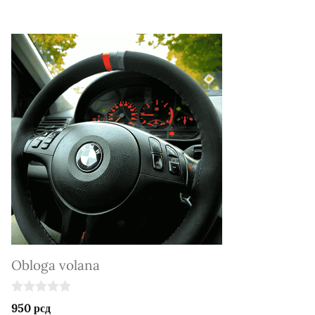
5
Obloga volana
0
950
рсд
o