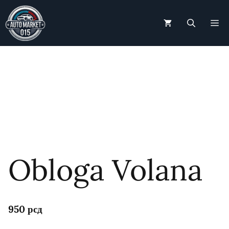
Skip
to
M
content
Obloga Volana
950
рсд