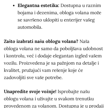
Elegantna estetika:
Dostupna u raznim
bojama i dezenima, obloga volana može
se savršeno uklopiti u enterijer vašeg
automobila.
Zašto izabrati našu oblogu volana?
Naša
obloga volana ne samo da poboljšava udobnost
i kontrolu, već i dodaje elegantan izgled vašem
vozilu. Proizvedena je sa pažnjom na detalje i
kvalitet, pružajući vam rešenje koje će
zadovoljiti sve vaše potrebe.
Unapredite svoje vožnje!
Isprobajte našu
oblogu volana i uživajte u svakom trenutku
provedenom za volanom. Dostupna je u prodaji