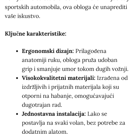
sportskih automobila, ova obloga će unaprediti
vaše iskustvo.
Ključne karakteristike:
Ergonomski dizajn:
Prilagođena
anatomiji ruku, obloga pruža udoban
grip i smanjuje umor tokom dugih vožnji.
Visokokvalitetni materijali:
Izrađena od
izdržljivih i prijatnih materijala koji su
otporni na habanje, omogućavajući
dugotrajan rad.
Jednostavna instalacija:
Lako se
postavlja na svaki volan, bez potrebe za
dodatnim alatom.