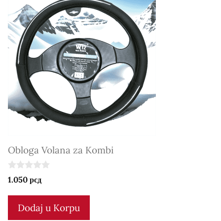
Obloga Volana za Kombi
0
1.050
рсд
o
u
t
Dodaj u Korpu
o
f