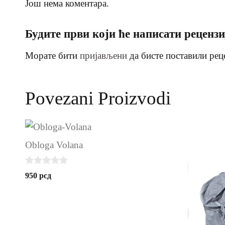
Још нема коментара.
Будите први који ће написати рецензиј
Морате бити
пријављени
да бисте поставили рец
Povezani Proizvodi
Obloga Volana
0
950
рсд
o
u
t
o
f
5