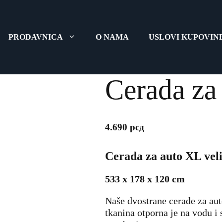
PRODAVNICA
O NAMA
USLOVI KUPOVIN
Cerada za
4.690
рсд
Cerada za auto XL vel
533 x 178 x 120 cm
Naše dvostrane cerade za au
tkanina otporna je na vodu i 