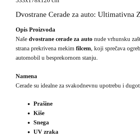
533x178x120 cm
Dvostrane Cerade za auto: Ultimativna Z
Opis Proizvoda
Naše
dvostrane cerade za auto
nude vrhunsku zašti
strana prekrivena mekim
filcem
, koji sprečava ogre
automobil u besprekornom stanju.
Namena
Cerade su idealne za svakodnevnu upotrebu i dugotra
Prašine
Kiše
Snega
UV zraka