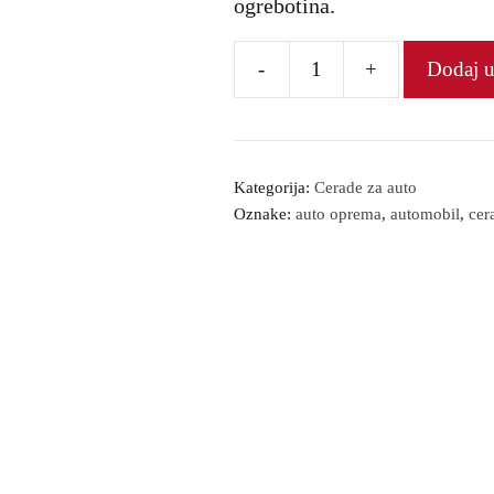
ogrebotina.
-
+
Dodaj 
Cerada
za
auto
XL
Kategorija:
Cerade za auto
Oznake:
auto oprema
,
automobil
,
cer
veličina
количина