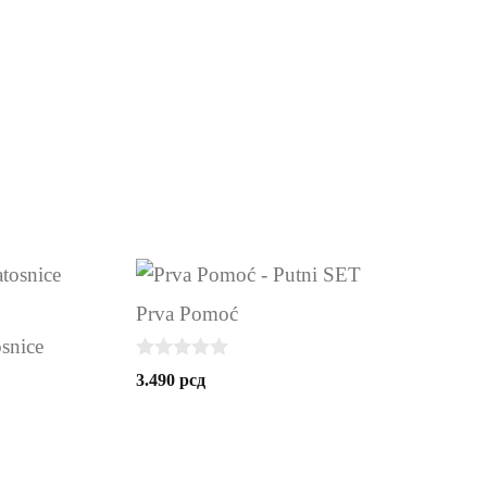
Prva Pomoć
snice
0
3.490
рсд
o
u
t
o
f
5