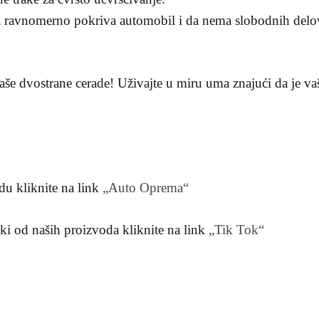
da ravnomerno pokriva automobil i da nema slobodnih delo
še dvostrane cerade! Uživajte u miru uma znajući da je vaš
du kliknite na link
„Auto Oprema“
neki od naših proizvoda kliknite na link
„Tik Tok“