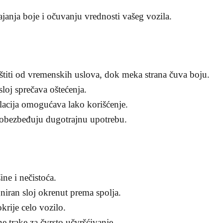
anja boje i očuvanju vrednosti vašeg vozila.
 štiti od vremenskih uslova, dok meka strana čuva boju.
sloj sprečava oštećenja.
talacija omogućava lako korišćenje.
li obezbeđuju dugotrajnu upotrebu.
ine i nečistoća.
gniran sloj okrenut prema spolja.
krije celo vozilo.
ične trake za čvrsto učvršćivanje.