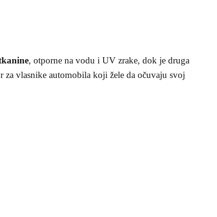
tkanine
, otporne na vodu i UV zrake, dok je druga
or za vlasnike automobila koji žele da očuvaju svoj