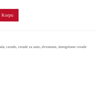
u Korpu
ada
,
cerade
,
cerade za auto
,
dvostrane
,
imregrirane cerade