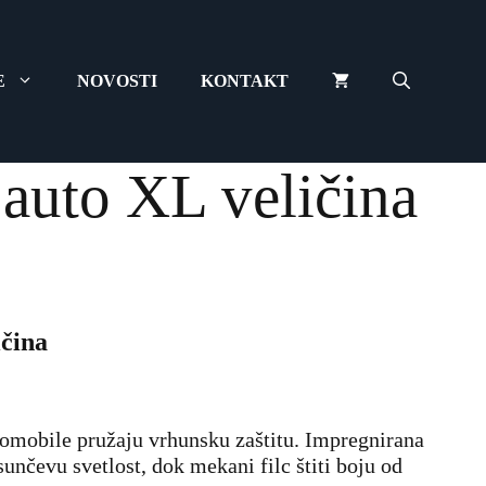
auto
XL
veličina
E
NOVOSTI
KONTAKT
количина
 auto XL veličina
ičina
tomobile pružaju vrhunsku zaštitu. Impregnirana
sunčevu svetlost, dok mekani filc štiti boju od