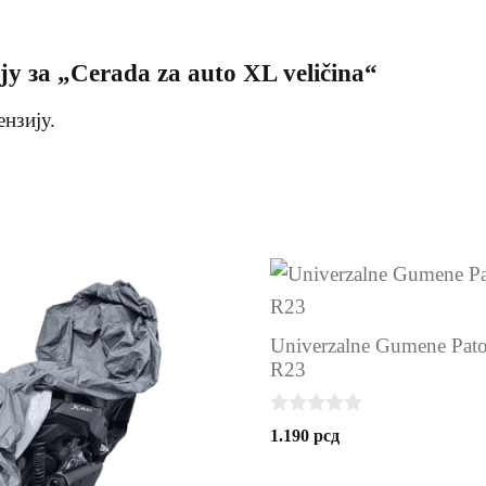
у за „Cerada za auto XL veličina“
ензију.
Univerzalne Gumene Pato
R23
0
1.190
рсд
o
u
t