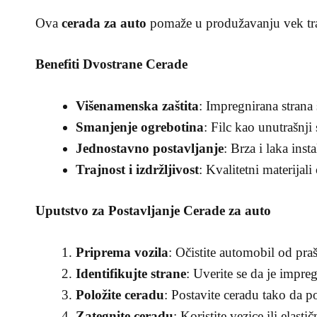
Ova
cerada za auto
pomaže u produžavanju vek traj
Benefiti Dvostrane Cerade
Višenamenska zaštita
: Impregnirana strana
Smanjenje ogrebotina
: Filc kao unutrašnji 
Jednostavno postavljanje
: Brza i laka ins
Trajnost i izdržljivost
: Kvalitetni materija
Uputstvo za Postavljanje Cerade za auto
Priprema vozila
: Očistite automobil od praš
Identifikujte strane
: Uverite se da je impre
Položite ceradu
: Postavite ceradu tako da po
Zategnite ceradu
: Koristite vezice ili elast