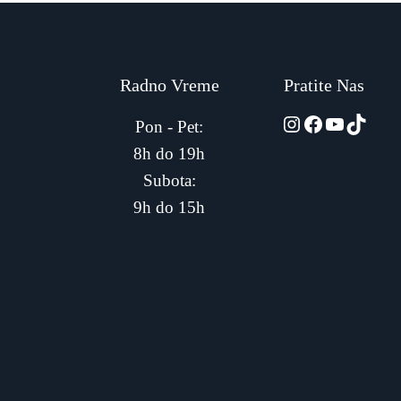
Radno Vreme
Pratite Nas
automarket01
Facebook
YouTub
TikTo
Pon - Pet:
8h do 19h
Subota:
9h do 15h