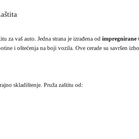
aštita
tu za vaš auto. Jedna strana je izrađena od
impregnirane 
botine i oštećenja na boji vozila. Ove cerade su savršen izb
jno skladištenje. Pruža zaštitu od: