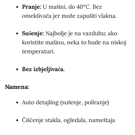
Pranje:
U mašini, do 40°C. Bez
omekšivača jer može zapušiti vlakna.
Sušenje:
Najbolje je na vazduhu; ako
koristite mašinu, neka to bude na niskoj
temperaturi.
Bez izbjeljivača.
Namena:
Auto detajling (sušenje, poliranje)
Čišćenje stakla, ogledala, nameštaja