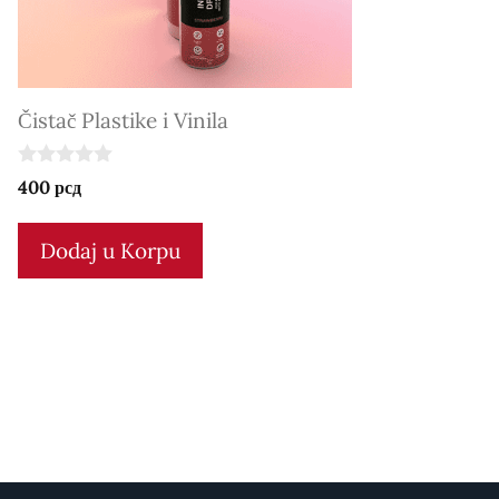
Čistač Plastike i Vinila
0
400
рсд
o
u
t
Dodaj u Korpu
o
f
5