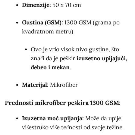
Dimenzije:
50 x 70 cm
Gustina (GSM):
1300 GSM
(grama po
kvadratnom metru)
Ovo je vrlo visok nivo gustine, što
znači da je peškir
izuzetno upijajući,
debeo i mekan
.
Materijal:
Mikrofiber
Prednosti mikrofiber peškira 1300 GSM:
Izuzetna moć upijanja:
Može da upije
višestruko više tečnosti od svoje težine.