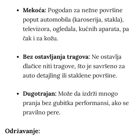
Mekoća:
Pogodan za nežne površine
poput automobila (karoserija, stakla),
televizora, ogledala, kućnih aparata, pa
čak i za kožu.
Bez ostavljanja tragova:
Ne ostavlja
dlačice niti tragove, što je savršeno za
auto detajling ili staklene površine.
Dugotrajan:
Može da izdrži mnogo
pranja bez gubitka performansi, ako se
pravilno pere.
Održavanje: