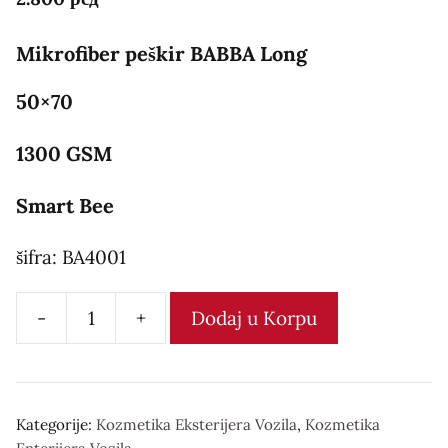
Mikrofiber peškir BABBA Long
50×70
1300 GSM
Smart Bee
šifra: BA4001
-
+
Dodaj u Korpu
Mikrofiber
peškir
количина
Kategorije:
Kozmetika Eksterijera Vozila
,
Kozmetika