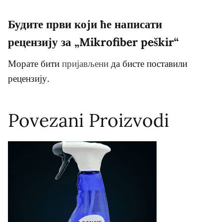
Будите први који ће написати
рецензију за „Mikrofiber peškir“
Морате бити
пријављени
да бисте поставили
рецензију.
Povezani Proizvodi