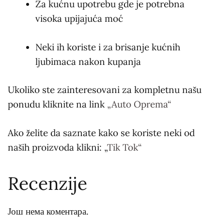
Za kućnu upotrebu gde je potrebna
visoka upijajuća moć
Neki ih koriste i za brisanje kućnih
ljubimaca nakon kupanja
Ukoliko ste zainteresovani za kompletnu našu
ponudu kliknite na link
„Auto Oprema“
Ako želite da saznate kako se koriste neki od
naših proizvoda klikni: „
Tik Tok“
Recenzije
Још нема коментара.