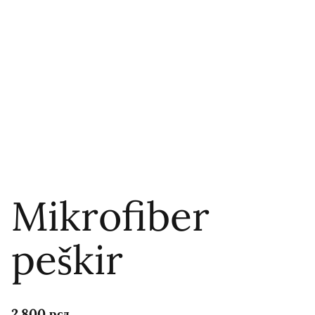
Mikrofiber
peškir
2.800
рсд