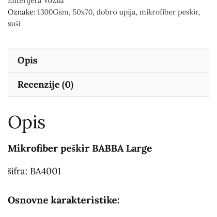
Enterijera Vozila
Oznake:
1300Gsm
,
50x70
,
dobro upija
,
mikrofiber peskir
,
suši
Opis
Recenzije (0)
Opis
Mikrofiber peškir BABBA Large
šifra: BA4001
Osnovne karakteristike: