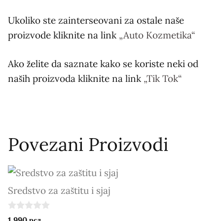
Ukoliko ste zainterseovani za ostale naše
proizvode kliknite na link
„Auto Kozmetika“
Ako želite da saznate kako se koriste neki od
naših proizvoda kliknite na link
„Tik Tok“
Povezani Proizvodi
Sredstvo za zaštitu i sjaj
0
1.990
рсд