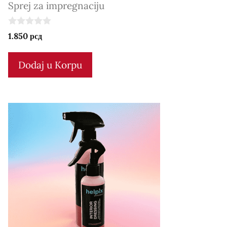
Sprej za impregnaciju
0
1.850
рсд
o
u
t
Dodaj u Korpu
o
f
5