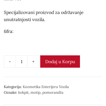
Specijalizovani proizvod za održavanje
unutrašnjosti vozila.
šifra:
-
+
Dodaj u Korpu
Kokpit
количина
Kategorija:
Kozmetika Enterijera Vozila
Oznake:
kokpit
,
motip
,
pomorandža