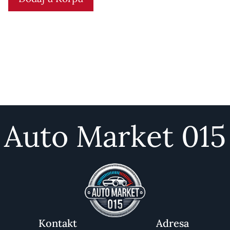
f
5
Auto Market 015
Kontakt
Adresa