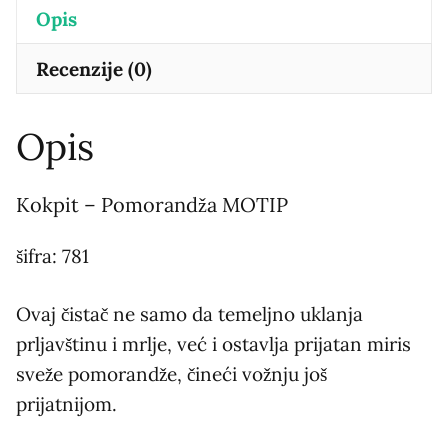
Opis
Recenzije (0)
Opis
Kokpit – Pomorandža MOTIP
šifra: 781
Ovaj čistač ne samo da temeljno uklanja
prljavštinu i mrlje, već i ostavlja prijatan miris
sveže pomorandže, čineći vožnju još
prijatnijom.