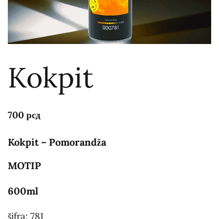
Kokpit
700
рсд
Kokpit – Pomorandža
MOTIP
600ml
šifra: 781