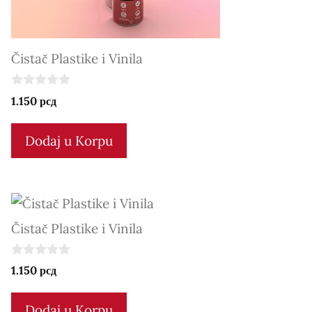
Čistač Plastike i Vinila
0
1.150
рсд
o
u
t
Dodaj u Korpu
o
f
5
Čistač Plastike i Vinila
0
1.150
рсд
o
u
t
Dodaj u Korpu
o