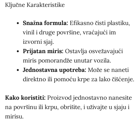
Ključne Karakteristike
Snažna formula:
Efikasno čisti plastiku,
vinil i druge površine, vraćajući im
izvorni sjaj.
Prijatan miris:
Ostavlja osvežavajući
miris pomorandže unutar vozila.
Jednostavna upotreba:
Može se naneti
direktno ili pomoću krpe za lako čišćenje.
Kako koristiti:
Proizvod jednostavno nanesite
na površinu ili krpu, obrišite, i uživajte u sjaju i
mirisu.