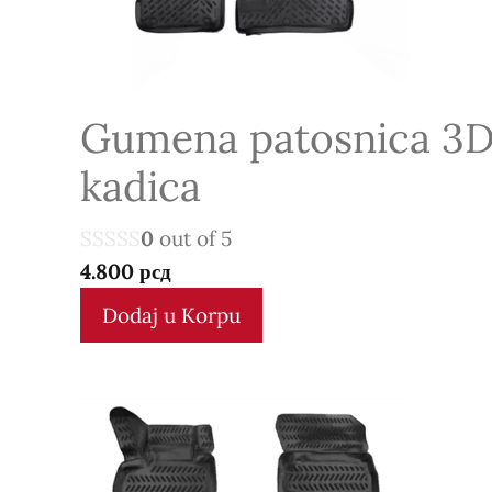
Gumena patosnica 3
kadica
0
out of 5
4.800
рсд
Dodaj u Korpu