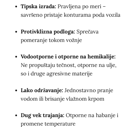
Tipska izrada:
Pravljena po meri –
savršeno pristaje konturama poda vozila
Protivklizna podloga:
Sprečava
pomeranje tokom vožnje
Vodootporne i otporne na hemikalije:
Ne propuštaju tečnost, otporne na ulje,
so i druge agresivne materije
Lako održavanje:
Jednostavno pranje
vodom ili brisanje vlažnom krpom
Dug vek trajanja:
Otporne na habanje i
promene temperature