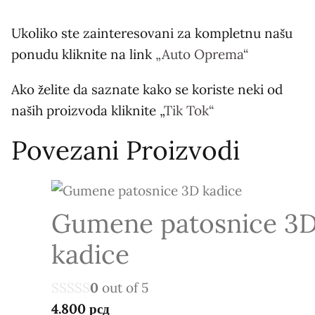
Ukoliko ste zainteresovani za kompletnu našu
ponudu kliknite na link
„Auto Oprema“​
Ako želite da saznate kako se koriste neki od
naših proizvoda kliknite „
Tik Tok“
Povezani Proizvodi
Gumene patosnice 3
kadice
0
out of 5
4.800
рсд