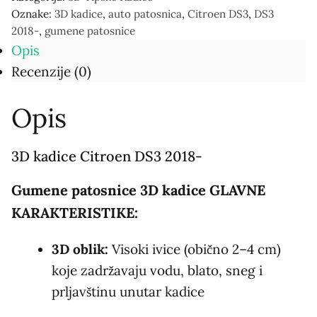
3D
Oznake:
3D kadice
,
auto patosnica
,
Citroen DS3
,
DS3
kadice
2018-
,
gumene patosnice
количина
Opis
Recenzije (0)
Opis
3D kadice Citroen DS3 2018-
Gumene patosnice 3D kadice GLAVNE
KARAKTERISTIKE:
3D oblik:
Visoki ivice (obično 2–4 cm)
koje zadržavaju vodu, blato, sneg i
prljavštinu unutar kadice