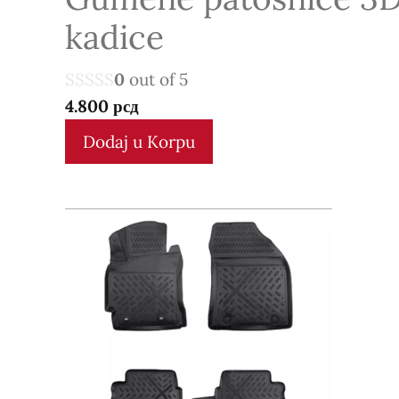
kadice
0
out of 5
4.800
рсд
Dodaj u Korpu