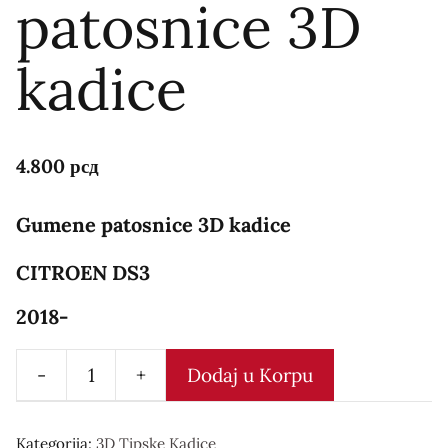
patosnice 3D
kadice
4.800
рсд
Gumene patosnice 3D kadice
CITROEN DS3
2018-
-
+
Dodaj u Korpu
Gumene
patosnice
Kategorija:
3D Tipske Kadice