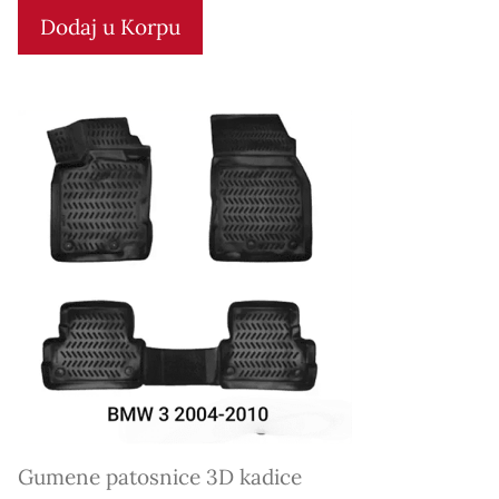
t
Dodaj u Korpu
o
f
5
Gumene patosnice 3D kadice