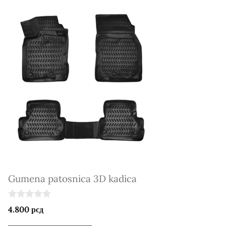
Gumena patosnica 3D kadica
0
4.800
рсд
o
u