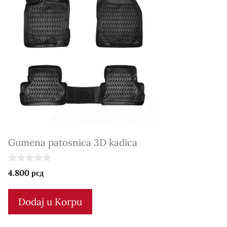
Gumena patosnica 3D kadica
0
4.800
рсд
o
u
t
Dodaj u Korpu
o
f
5