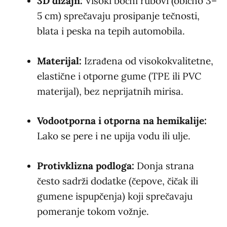
3D dizajn:
Visoki bočni rubovi (obično 3–
5 cm) sprečavaju prosipanje tečnosti,
blata i peska na tepih automobila.
Materijal:
Izrađena od visokokvalitetne,
elastične i otporne gume (TPE ili PVC
materijal), bez neprijatnih mirisa.
Vodootporna i otporna na hemikalije:
Lako se pere i ne upija vodu ili ulje.
Protivklizna podloga:
Donja strana
često sadrži dodatke (čepove, čičak ili
gumene ispupčenja) koji sprečavaju
pomeranje tokom vožnje.