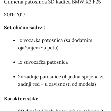
Gumena patosnica 3D kadica BMW X3 F25
2011-2017
Set obično sadrži:
1x vozačka patosnica (sa dodatnim
ojačanjem za petu)
1x suvozačka patosnica
2x zadnje patosnice (ili jedna spojena za
zadnji red – u zavisnosti od modela)
Karakteristike: