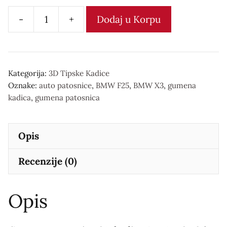
-
+
Dodaj u Korpu
Gumena
patosnica
3D
kadica
Kategorija:
3D Tipske Kadice
Oznake:
auto patosnice
,
BMW F25
,
BMW X3
,
gumena
количина
kadica
,
gumena patosnica
Opis
Recenzije (0)
Opis