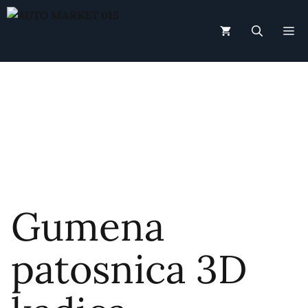
Skip
to
M
content
Gumena
patosnica 3D