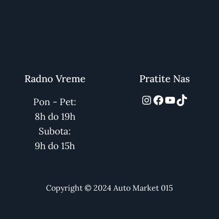
Radno Vreme
Pratite Nas
automarket01
Facebook
YouTube
TikTok
Pon - Pet:
8h do 19h
Subota:
9h do 15h
Copyright © 2024 Auto Market 015
Dodaj
4.800
рсд