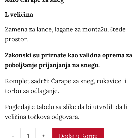
L veličina
Zamena za lance, lagane za montažu, štede
prostor.
Zakonski su priznate kao validna oprema za
poboljšanje prijanjanja na snegu.
Komplet sadrži: Čarape za sneg, rukavice i
torbu za odlaganje.
Pogledajte tabelu sa slike da bi utvrdili da li
veličina točkova odgovara.
-
+
Dodaj u Korpu