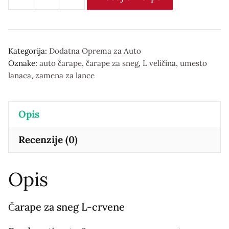
Auto
čarape
za
sneg
Kategorija:
Dodatna Oprema za Auto
Oznake:
auto čarape
,
čarape za sneg
,
L veličina
,
umesto
количина
lanaca
,
zamena za lance
Opis
Recenzije (0)
Opis
Čarape za sneg L-crvene