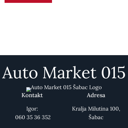
f
5
Auto Market 015
Kontakt
Adresa
Igor:
Kralja Milutina 100,
060 35 36 352
Šabac