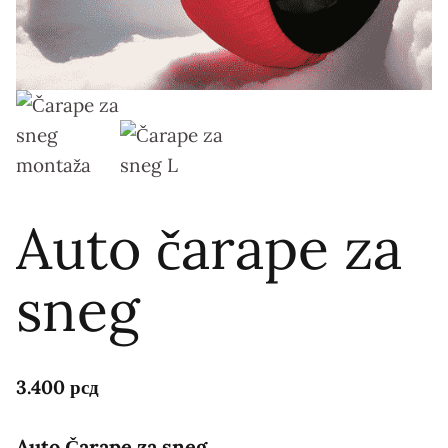
Auto čarape za
sneg
3.400
рсд
Auto Čarape za sneg