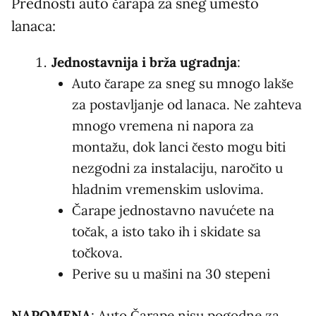
Prednosti auto čarapa za sneg umesto
lanaca:
Jednostavnija i brža ugradnja
:
Auto čarape za sneg su mnogo lakše
za postavljanje od lanaca. Ne zahteva
mnogo vremena ni napora za
montažu, dok lanci često mogu biti
nezgodni za instalaciju, naročito u
hladnim vremenskim uslovima.
Čarape jednostavno navućete na
točak, a isto tako ih i skidate sa
točkova.
Perive su u mašini na 30 stepeni
NAPOMENA
: Auto Čarape nisu pogodne za