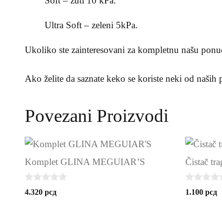
Soft – žuti 10 kPa.
Ultra Soft – zeleni 5kPa.
Ukoliko ste zainteresovani za kompletnu našu ponu
Ako želite da saznate keko se koriste neki od naših 
Povezani Proizvodi
Komplet GLINA MEGUIAR’S
Čistač t
0
0
4.320
рсд
1.100
рсд
o
o
u
u
t
t
o
o