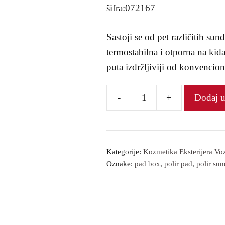
šifra:072167
Sastoji se od pet različitih sun
termostabilna i otporna na kidan
puta izdržljiviji od konvencion
-
+
Dodaj 
Termo
Pad
Box
количина
Kategorije:
Kozmetika Eksterijera Voz
Oznake:
pad box
,
polir pad
,
polir sun