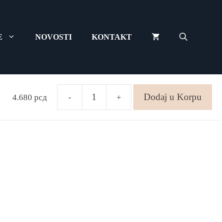
E
NOVOSTI
KONTAKT
d Box
Dodaj u Korpu
4.680
рсд
-
+
Termo
Pad
Box
количина