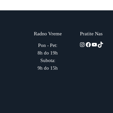
Radno Vreme
Pratite Nas
automarket01
Facebook
YouTub
TikTo
Pon - Pet:
8h do 19h
Subota:
9h do 15h