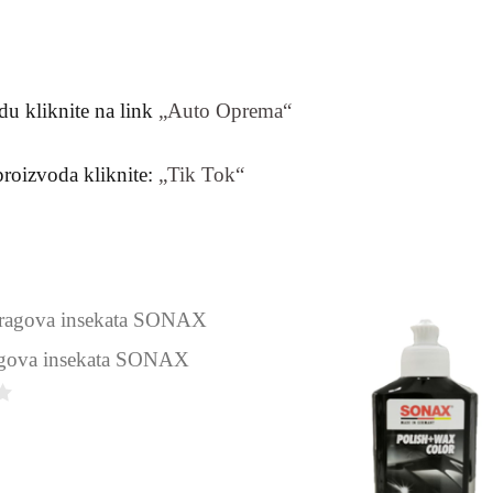
du kliknite na link
„Auto Oprema“
proizvoda kliknite:
„Tik Tok“
ragova insekata SONAX