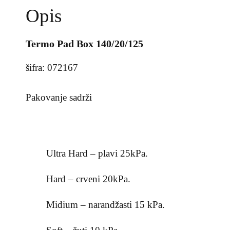
Opis
Termo Pad Box 140/20/125
šifra: 072167
Pakovanje sadrži
Ultra Hard – plavi 25kPa.
Hard – crveni 20kPa.
Midium – narandžasti 15 kPa.