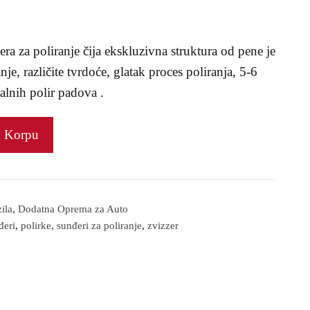
đera za poliranje čija ekskluzivna struktura od pene je
je, različite tvrdoće, glatak proces poliranja, 5-6
alnih polir padova .
u Korpu
ila
,
Dodatna Oprema za Auto
đeri
,
polirke
,
sunđeri za poliranje
,
zvizzer