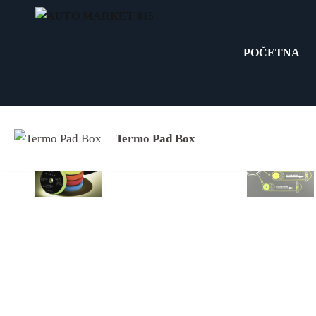
Skip
to
content
POČETNA
Termo Pad Box