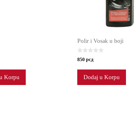
Polir i Vosak u boji
0
850
рсд
o
u
t
u Korpu
Dodaj u Korpu
o
f
5