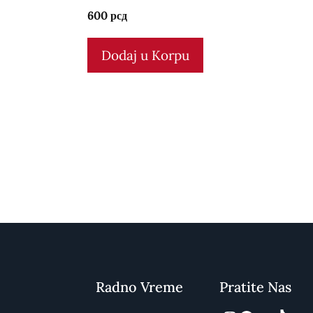
0
600
рсд
o
u
t
Dodaj u Korpu
o
f
5
Radno Vreme
Pratite Nas