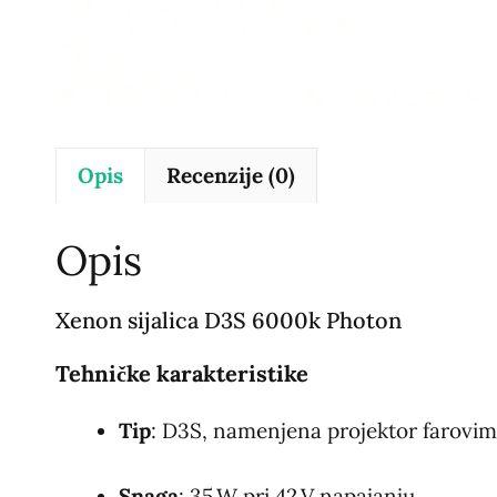
Opis
Recenzije (0)
Opis
Xenon sijalica D3S 6000k Photon
Tehničke karakteristike
Tip
: D3S, namenjena projektor farovi
Snaga
: 35 W pri 42 V napajanju