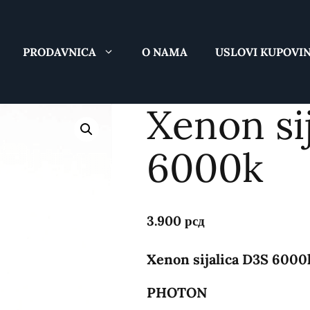
PRODAVNICA
O NAMA
USLOVI KUPOVI
Xenon si
6000k
3.900
рсд
Xenon sijalica D3S 6000
PHOTON