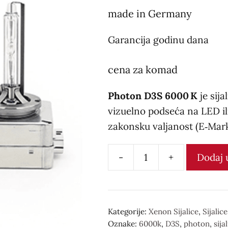
made in Germany
Garancija godinu dana
cena za komad
Photon D3S 6000 K
je sija
vizuelno podseća na LED il
zakonsku valjanost (E‑Mark
-
+
Dodaj 
Xenon
sijalica
D3S
6000k
Kategorije:
Xenon Sijalice
,
Sijalic
Oznake:
6000k
,
D3S
,
photon
,
sija
количина