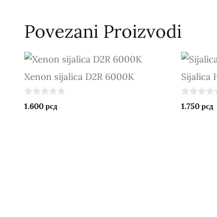
Povezani Proizvodi
Xenon sijalica D2R 6000K
Sijalica 
0
0
1.600
рсд
1.750
рсд
o
o
u
u
t
t
o
o
f
f
5
5