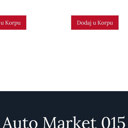
 u Korpu
Dodaj u Korpu
Auto Market 015