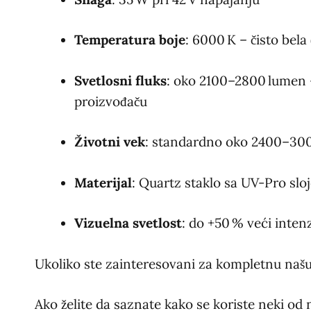
Temperatura boje
: 6000 K – čisto bel
Svetlosni fluks
: oko 2100–2800 lumen –
proizvođaču
Životni vek
: standardno oko 2400–300
Materijal
: Quartz staklo sa UV-Pro slo
Vizuelna svetlost
: do +50 % veći inten
Ukoliko ste zainteresovani za kompletnu našu
Ako želite da saznate kako se koriste neki od 