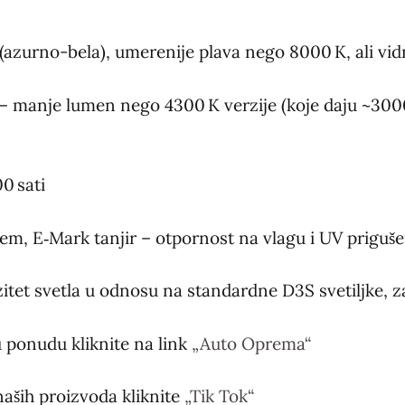
a (azurno-bela), umerenije plava nego 8000 K, ali vi
 manje lumen nego 4300 K verzije (koje daju ~3000 l
0 sati
jem, E‑Mark tanjir – otpornost na vlagu i UV priguše
zitet svetla u odnosu na standardne D3S svetiljke, za
 ponudu kliknite na link
„Auto Oprema“
naših proizvoda kliknite
„Tik Tok“