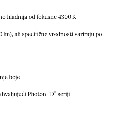
dno hladnija od fokusne 4300 K
m), ali specifične vrednosti variraju po
nje boje
hvaljujući Photon “D” seriji