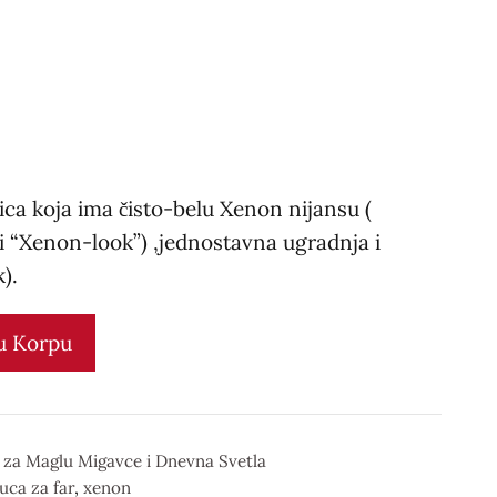
lica koja ima čisto-belu Xenon nijansu (
i “Xenon-look”) ,jednostavna ugradnja i
).
u Korpu
e za Maglu Migavce i Dnevna Svetla
luca za far
,
xenon