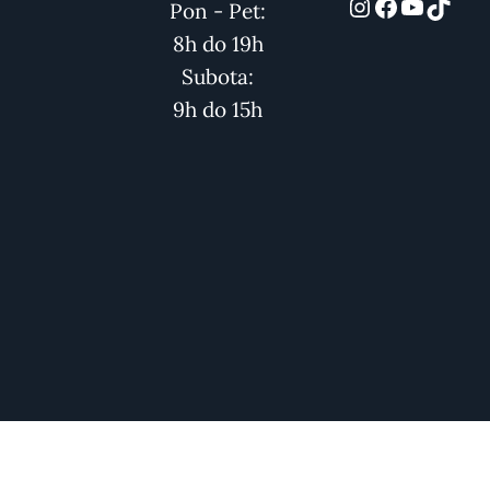
automarket
Facebook
YouTub
TikT
Pon - Pet:
8h do 19h
Subota:
9h do 15h