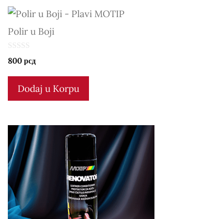
Polir u Boji
0
800
рсд
o
u
t
Dodaj u Korpu
o
f
5