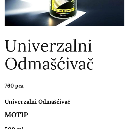
Univerzalni
Odmašćivač
760
рсд
Univerzalni Odmašćivač
MOTIP