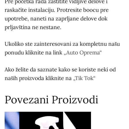
Pre početka rada zaštitite vidljive delove i
raskačite instalaciju. Protresite boocu pre
upotrebe, naneti na zaprljane delove dok
prljavština ne nestane.
Ukoliko ste zainteresovani za kompletnu našu
ponudu kliknite na link
„Auto Oprema“
Ako želite da saznate kako se koriste neki od
naših proizvoda kliknite na
„Tik Tok“
Povezani Proizvodi