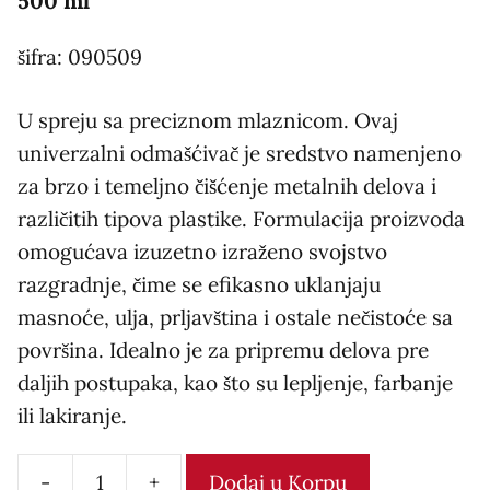
500 ml
šifra: 090509
U spreju sa preciznom mlaznicom. Ovaj
univerzalni odmašćivač je sredstvo namenjeno
za brzo i temeljno čišćenje metalnih delova i
različitih tipova plastike. Formulacija proizvoda
omogućava izuzetno izraženo svojstvo
razgradnje, čime se efikasno uklanjaju
masnoće, ulja, prljavština i ostale nečistoće sa
površina. Idealno je za pripremu delova pre
daljih postupaka, kao što su lepljenje, farbanje
ili lakiranje.
-
+
Dodaj u Korpu