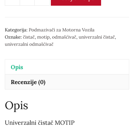
Univerzalni
Odmašćivač
количина
Kategorija:
Podmazivači za Motorna Vozila
Oznake:
čistač
,
motip
,
odmašćivač
,
univerzalni čistač
,
univerzalni odmašćivač
Opis
Recenzije (0)
Opis
Univerzalni čistač MOTIP