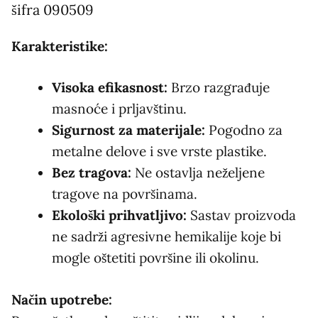
šifra 090509
Karakteristike:
Visoka efikasnost:
Brzo razgrađuje
masnoće i prljavštinu.
Sigurnost za materijale:
Pogodno za
metalne delove i sve vrste plastike.
Bez tragova:
Ne ostavlja neželjene
tragove na površinama.
Ekološki prihvatljivo:
Sastav proizvoda
ne sadrži agresivne hemikalije koje bi
mogle oštetiti površine ili okolinu.
Način upotrebe: