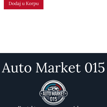
Dodaj u Korpu
o
f
5
Auto Market 015