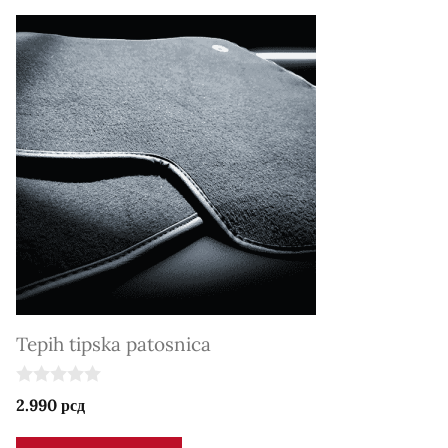
Tepih tipska patosnica
0
2.990
рсд
o
u
t