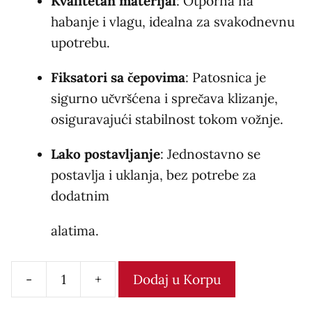
Kvalitetan materijal
: Otporna na
habanje i vlagu, idealna za svakodnevnu
upotrebu.
Fiksatori sa čepovima
: Patosnica je
sigurno učvršćena i sprečava klizanje,
osiguravajući stabilnost tokom vožnje.
Lako postavljanje
: Jednostavno se
postavlja i uklanja, bez potrebe za
dodatnim
alatima.
-
+
Dodaj u Korpu
Tepih
tipska