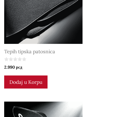
Tepih tipska patosnica
0
2.990
рсд
o
u
t
Dodaj u Korpu
o
f
5