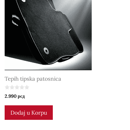
Tepih tipska patosnica
0
2.990
рсд
o
u
t
Dodaj u Korpu
o
f
5