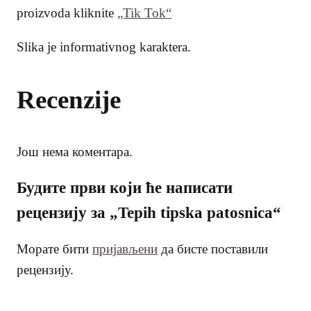
proizvoda kliknite
„Tik Tok“
Slika je informativnog karaktera.
Recenzije
Још нема коментара.
Будите први који ће написати
рецензију за „Tepih tipska patosnica“
Морате бити
пријављени
да бисте поставили
рецензију.