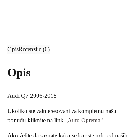
a
p
t
p
Opis
Recenzije (0)
Opis
Audi Q7 2006-2015
Ukoliko ste zainteresovani za kompletnu našu
ponudu kliknite na link
„Auto Oprema“
Ako želite da saznate kako se koriste neki od naših