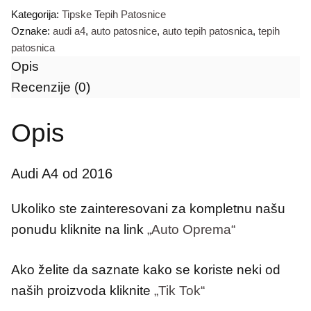
Kategorija:
Tipske Tepih Patosnice
patosnica
Oznake:
audi a4
,
auto patosnice
,
auto tepih patosnica
,
tepih
количина
patosnica
Opis
Recenzije (0)
Opis
Audi A4 od 2016
Ukoliko ste zainteresovani za kompletnu našu
ponudu kliknite na link
„Auto Oprema“
Ako želite da saznate kako se koriste neki od
naših proizvoda kliknite
„Tik Tok“