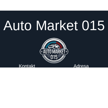
Auto Market 015
Dodaj u Korp
2.990
рсд
Kontakt
Adresa
Igor:
Kralja Milutina 100, Šabac
060 35 36 352
Strahinja
:
060 35 36 342