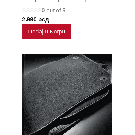
0
out of 5
2.990
рсд
Dodaj u Korpu