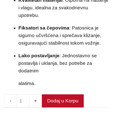
Kvalitetan materijal
: Otporna na habanje
i vlagu, idealna za svakodnevnu
upotrebu.
Fiksatori sa čepovima
: Patosnica je
sigurno učvršćena i sprečava klizanje,
osiguravajući stabilnost tokom vožnje.
Lako postavljanje
: Jednostavno se
postavlja i uklanja, bez potrebe za
dodatnim
alatima.
Dodaj u Korpu
Tepih
tipska