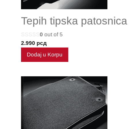
Tepih tipska patosnica
0
out of 5
2.990
рсд
Dodaj u Korpu