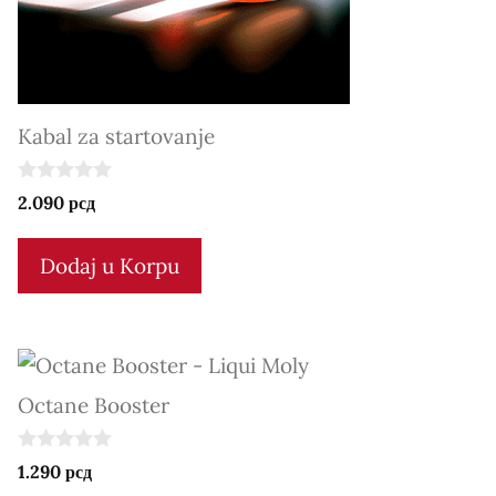
Kabal za startovanje
0
2.090
рсд
o
u
t
Dodaj u Korpu
o
f
5
Octane Booster
0
1.290
рсд
o