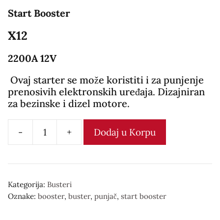
Start Booster
X12
2200A 12V
Ovaj starter se može koristiti i za punjenje
prenosivih elektronskih uređaja. Dizajniran
za bezinske i dizel motore.
-
+
Dodaj u Korpu
Start
Booster
X12
количина
Kategorija:
Busteri
Oznake:
booster
,
buster
,
punjač
,
start booster