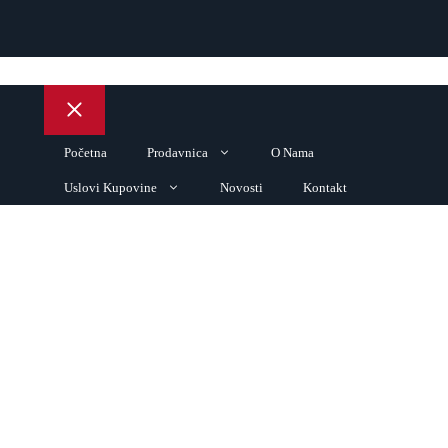
Close
Početna
Prodavnica
O Nama
Uslovi Kupovine
Novosti
Kontakt