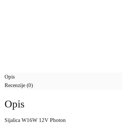
o
n
,
V
1
2
,
W
1
6
W
Opis
Recenzije (0)
Opis
Sijalica W16W 12V Photon