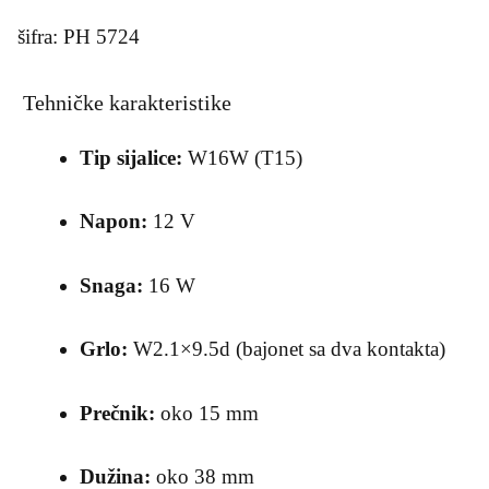
šifra: PH 5724
Tehničke karakteristike
Tip sijalice:
W16W (T15)
Napon:
12 V
Snaga:
16 W
Grlo:
W2.1×9.5d (bajonet sa dva kontakta)
Prečnik:
oko 15 mm
Dužina:
oko 38 mm