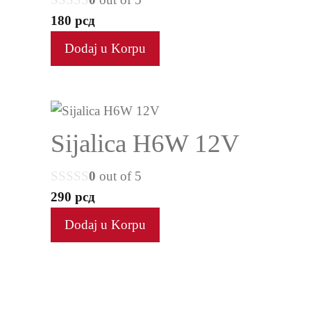
180
рсд
Dodaj u Korpu
Sijalica H6W 12V
0
out of 5
290
рсд
Dodaj u Korpu