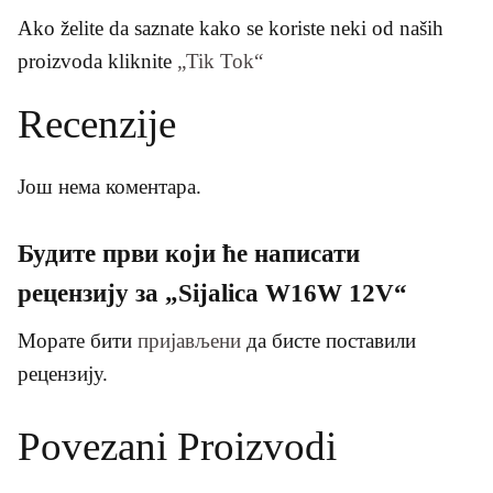
Ako želite da saznate kako se koriste neki od naših
proizvoda kliknite
„Tik Tok“
Recenzije
Још нема коментара.
Будите први који ће написати
рецензију за „Sijalica W16W 12V“
Морате бити
пријављени
да бисте поставили
рецензију.
Povezani Proizvodi