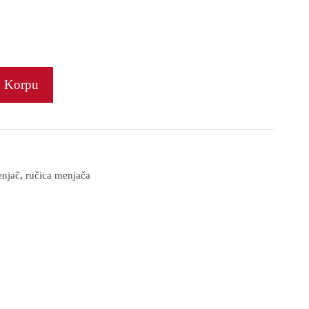
u Korpu
njač
,
ručica menjača