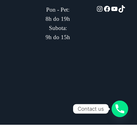
automarket01
Facebook
YouTub
TikTo
Pon - Pet:
8h do 19h
Subota:
9h do 15h
Contact us