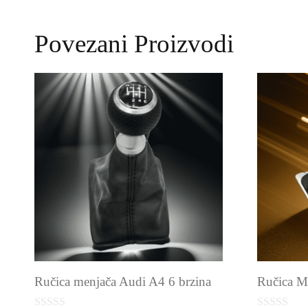
Povezani Proizvodi
Ručica menjača Audi A4 6 brzina
Ručica M