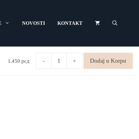
E
NOVOSTI
KONTAKT
njača
Dodaj u Korpu
1.450
рсд
-
+
Ručica
menjača
количина