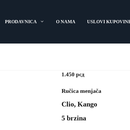
PRODAVNICA
O NAMA
USLOVI KUPOVIN
Ručica me
1.450
рсд
Ručica menjača
Clio, Kango
5 brzina