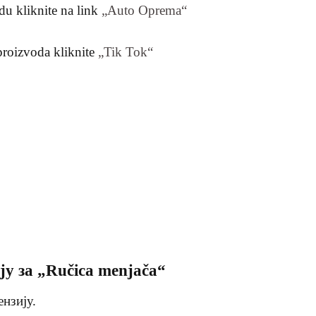
du kliknite na link
„Auto Oprema“
 proizvoda kliknite
„Tik Tok“
ју за „Ručica menjača“
ензију.