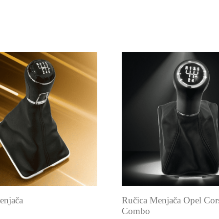
enjača
Ručica Menjača Opel Cors
Combo