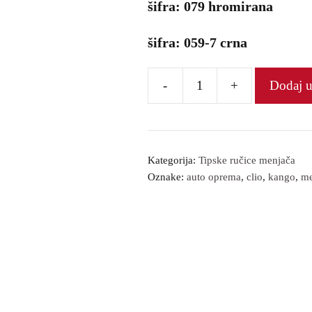
šifra: 079 hromirana
šifra: 059-7 crna
-
+
Dodaj 
Ručica
menjača
количина
Kategorija:
Tipske ručice menjača
Oznake:
auto oprema
,
clio
,
kango
,
me