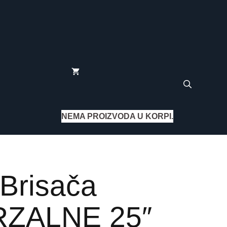
NEMA PROIZVODA U KORPI.
 Brisača
RZALNE 25″