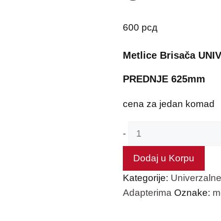
600
рсд
Metlice Brisača UN
PREDNJE 625mm
cena za jedan komad
Metlice
-
Brisača
UNIVERZALNE
Dodaj u Korpu
25"
Kategorije:
Univerzalne
количина
Adapterima
Oznake:
m