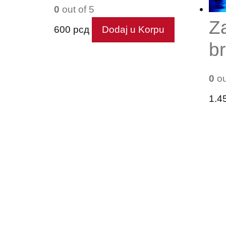
0
out of 5
Z
600
рсд
Dodaj u Korpu
b
0
ou
1.4