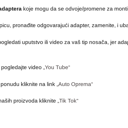
adaptera
koje mogu da se odvoje/prome­ne za montira
picu, pronađite odgovarajući adapter, zamenite, i ub
ogledati uputstvo ili video za vaš tip nosača, jer adap
 pogledajte video
„You Tube“
ponudu kliknite na link
„Auto Oprema“
naših proizvoda kliknite
„Tik Tok“