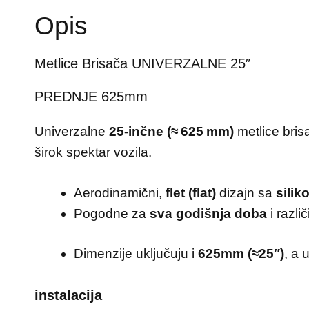
Opis
Metlice Brisača UNIVERZALNE 25″
PREDNJE 625mm
Univerzalne
25‑inčne (≈ 625 mm)
metlice bri
širok spektar vozila.
Aerodinamični,
flet (flat)
dizajn sa
sili
Pogodne za
sva godišnja doba
i različ
Dimenzije uključuju i
625mm (≈25″)
, a 
instalacija