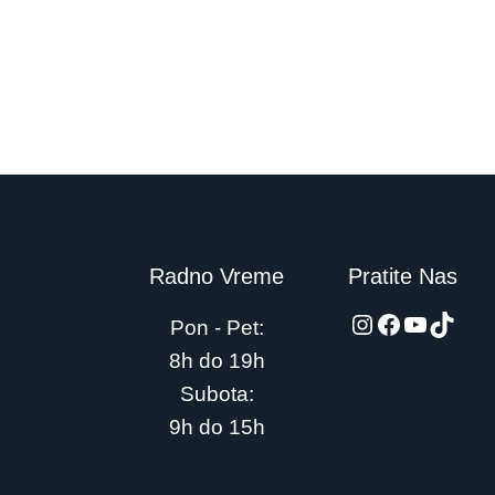
Radno Vreme
Pratite Nas
automarket
Facebook
YouTub
TikTo
Pon - Pet:
8h do 19h
Subota:
9h do 15h