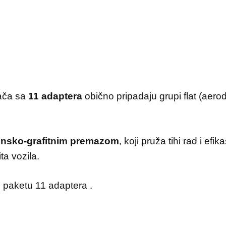
sača sa
11 adaptera
obično pripadaju grupi flat (aerod
konsko‑grafitnim premazom
, koji pruža tihi rad i efi
ita vozila.
u paketu 11 adaptera .