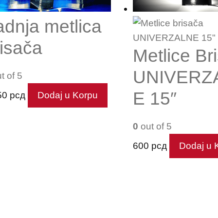
adnja metlica
risača
Metlice Br
UNIVERZ
t of 5
E 15″
50
рсд
Dodaj u Korpu
0
out of 5
600
рсд
Dodaj u 