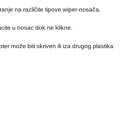
nje na različite tipove wiper‑nosača.
acite u nosac dok ne klikne.
ter može biti skriven ili iza drugog plastika