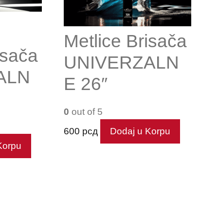
Metlice Brisača
isača
UNIVERZALN
ALN
E 26″
0
out of 5
600
рсд
Dodaj u Korpu
Korpu