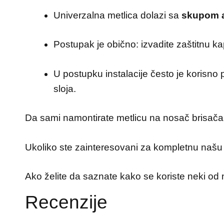
Univerzalna metlica dolazi sa
skupom 
Postupak je obično: izvadite zaštitnu ka
U postupku instalacije često je korisno p
sloja.
Da sami namontirate metlicu na nosač brisača
Ukoliko ste zainteresovani za kompletnu našu 
Ako želite da saznate kako se koriste neki od 
Recenzije