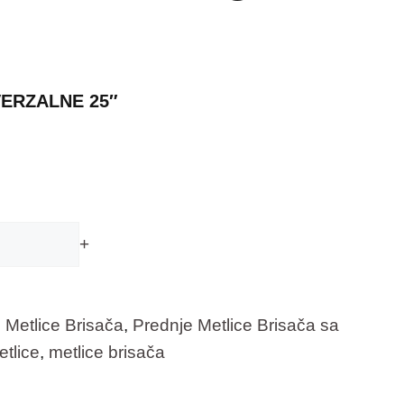
IVERZALNE 25″
+
 Metlice Brisača
,
Prednje Metlice Brisača sa
etlice
,
metlice brisača