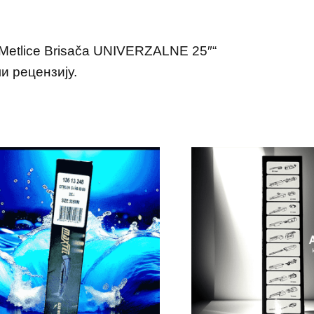
„Metlice Brisača UNIVERZALNE 25″“
и рецензију.