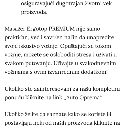
osiguravajući dugotrajan životni vek
proizvoda.
Masažer Ergotop PREMIUM nije samo
praktičan, već i savršen način da unapredite
svoje iskustvo vožnje. Opuštajući se tokom
vožnje, možete se osloboditi stresa i uživati u
svakom putovanju. Uživajte u svakodnevnim
vožnjama s ovim izvanrednim dodatkom!
Ukoliko ste zainteresovani za našu kompletnu
ponudu kliknite na link
„Auto Oprema“
Ukoliko želite da saznate kako se koriste ili
postavljaju neki od naših proizvoda kliknite na