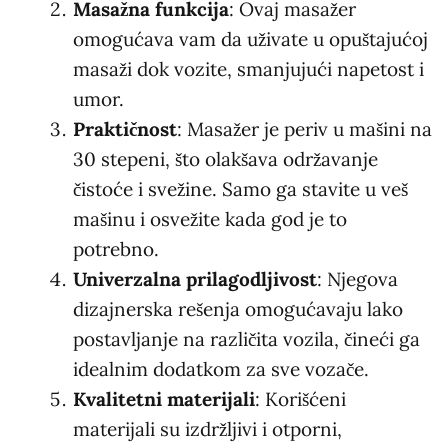
Masažna funkcija
: Ovaj masažer
omogućava vam da uživate u opuštajućoj
masaži dok vozite, smanjujući napetost i
umor.
Praktičnost
: Masažer je periv u mašini na
30 stepeni, što olakšava održavanje
čistoće i svežine. Samo ga stavite u veš
mašinu i osvežite kada god je to
potrebno.
Univerzalna prilagodljivost
: Njegova
dizajnerska rešenja omogućavaju lako
postavljanje na različita vozila, čineći ga
idealnim dodatkom za sve vozače.
Kvalitetni materijali
: Korišćeni
materijali su izdržljivi i otporni,