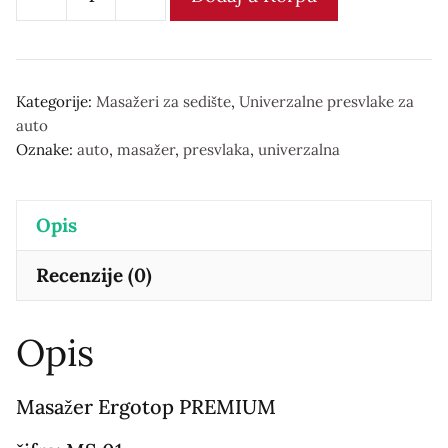
Masažer
Ergotop
PREMIUM
количина
Kategorije:
Masažeri za sedište
,
Univerzalne presvlake za
auto
Oznake:
auto
,
masažer
,
presvlaka
,
univerzalna
Opis
Recenzije (0)
Opis
Masažer Ergotop PREMIUM