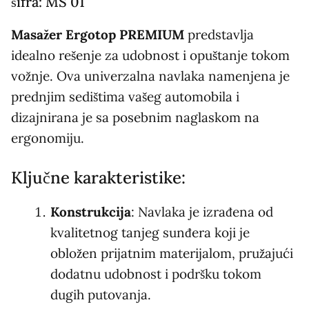
šifra: MS 01
Masažer Ergotop PREMIUM
predstavlja
idealno rešenje za udobnost i opuštanje tokom
vožnje. Ova univerzalna navlaka namenjena je
prednjim sedištima vašeg automobila i
dizajnirana je sa posebnim naglaskom na
ergonomiju.
Ključne karakteristike:
Konstrukcija
: Navlaka je izrađena od
kvalitetnog tanjeg sunđera koji je
obložen prijatnim materijalom, pružajući
dodatnu udobnost i podršku tokom
dugih putovanja.