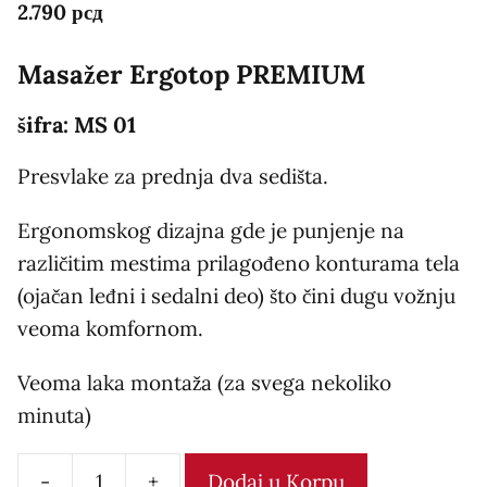
2.790
рсд
Masažer Ergotop PREMIUM
šifra: MS 01
Presvlake za prednja dva sedišta.
Ergonomskog dizajna gde je punjenje na
različitim mestima prilagođeno konturama tela
(ojačan leđni i sedalni deo) što čini dugu vožnju
veoma komfornom.
Veoma laka montaža (za svega nekoliko
minuta)
-
+
Dodaj u Korpu