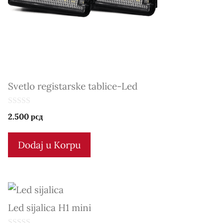
Svetlo registarske tablice-Led
0
2.500
рсд
o
u
t
Dodaj u Korpu
o
f
5
Led sijalica H1 mini