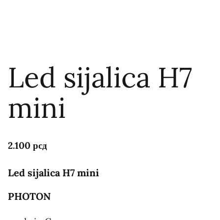
Led sijalica H7
mini
2.100
рсд
Led sijalica
H7 mini
PHOTON