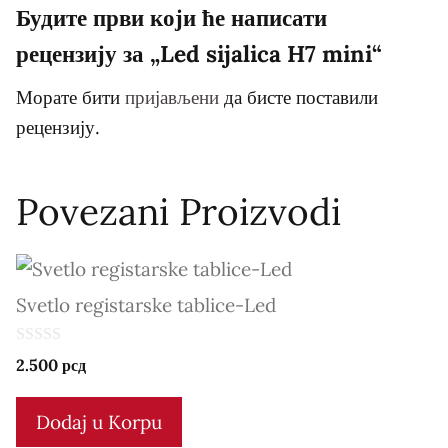
Будите први који ће написати
рецензију за „Led sijalica H7 mini“
Морате бити
пријављени
да бисте поставили
рецензију.
Povezani Proizvodi
Svetlo registarske tablice-Led
0
2.500
рсд
o
u
t
Dodaj u Korpu
o
f