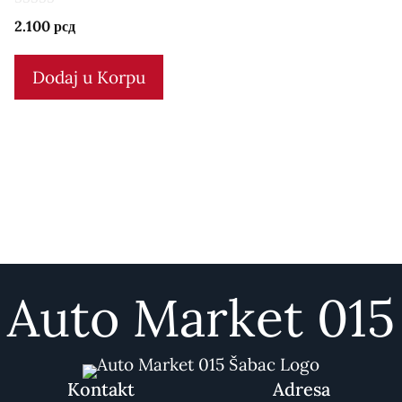
0
2.100
рсд
o
u
t
Dodaj u Korpu
o
f
5
Auto Market 015
Kontakt
Adresa