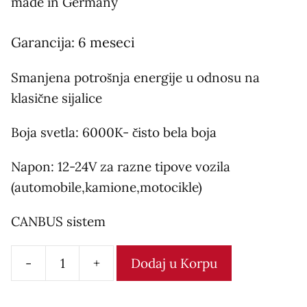
made in Germany
Garancija: 6 meseci
Smanjena potrošnja energije u odnosu na
klasične sijalice
Boja svetla: 6000K- čisto bela boja
Napon: 12-24V za razne tipove vozila
(automobile,kamione,motocikle)
CANBUS sistem
-
+
Dodaj u Korpu
Led
sijalica