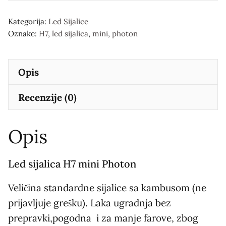
H7
mini
Kategorija:
Led Sijalice
Oznake:
H7
,
led sijalica
,
mini
,
photon
количина
Opis
Recenzije (0)
Opis
Led sijalica H7 mini Photon
Veličina standardne sijalice sa kambusom (ne
prijavljuje grešku). Laka ugradnja bez
prepravki,pogodna i za manje farove, zbog