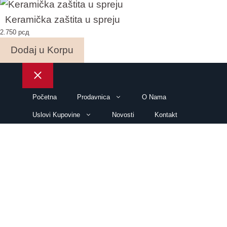
Keramička zaštita u spreju
2.750
рсд
Dodaj u Korpu
Close
Početna
Prodavnica
O Nama
Uslovi Kupovine
Novosti
Kontakt