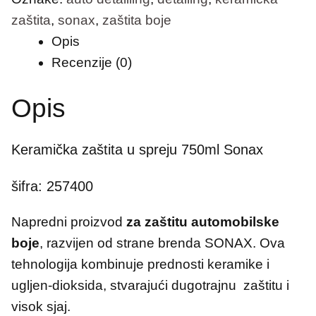
zaštita
,
sonax
,
zaštita boje
Opis
Recenzije (0)
Opis
Keramička zaštita u spreju 750ml Sonax
šifra: 257400
Napredni proizvod
za
zaštitu automobilske
boje
, razvijen od strane brenda SONAX.
Ova
tehnologija kombinuje prednosti keramike i
ugljen-dioksida, stvarajući dugotrajnu zaštitu i
visok sjaj.