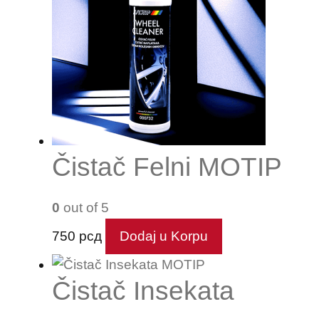
Čistač Felni MOTIP
0
out of 5
750
рсд
Dodaj u Korpu
Čistač Insekata