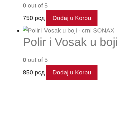
0
out of 5
750
рсд
Dodaj u Korpu
Polir i Vosak u boji
0
out of 5
850
рсд
Dodaj u Korpu