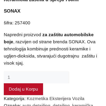
SONAX
šifra: 257400
Napredni proizvod
za
zaštitu automobilske
boje
, razvijen od strane brenda SONAX.
Ova
tehnologija kombinuje prednosti keramike i
ugljen-dioksida, stvarajući dugotrajnu zaštitu i
visok sjaj.
Keramička
zaštita
u
Dodaj u Korpu
spreju
Kategorija:
Kozmetika Eksterijera Vozila
количина
Oznake:
auto detaiiling
,
detailing
,
keramička