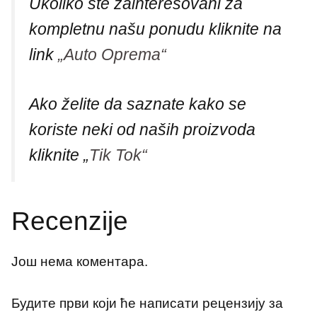
Ukoliko ste zainteresovani za
kompletnu našu ponudu kliknite na
link
„Auto Oprema“​
Ako želite da saznate kako se
koriste neki od naših proizvoda
kliknite „
Tik Tok“
Recenzije
Још нема коментара.
Будите први који ће написати рецензију за