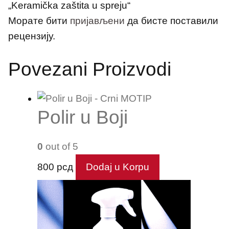
„Keramička zaštita u spreju“
Морате бити
пријављени
да бисте поставили
рецензију.
Povezani Proizvodi
Polir u Boji
0
out of 5
800
рсд
Dodaj u Korpu