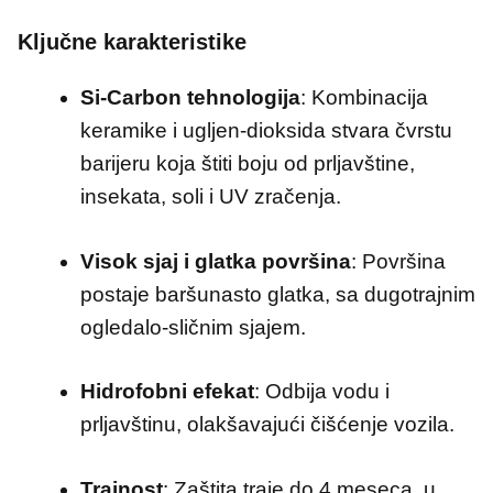
Ključne karakteristike
Si-Carbon tehnologija
:
Kombinacija
keramike i ugljen-dioksida stvara čvrstu
barijeru koja štiti boju od prljavštine,
insekata, soli i UV zračenja.
Visok sjaj i glatka površina
:
Površina
postaje baršunasto glatka, sa dugotrajnim
ogledalo-sličnim sjajem.
Hidrofobni efekat
:
Odbija vodu i
prljavštinu, olakšavajući čišćenje vozila.
Trajnost
:
Zaštita traje do 4 meseca, u