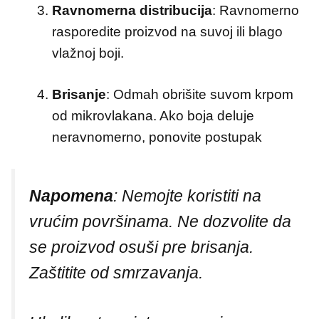
Ravnomerna distribucija
:
Ravnomerno
rasporedite proizvod na suvoj ili blago
vlažnoj boji.
Brisanje
:
Odmah obrišite suvom krpom
od mikrovlakana. Ako boja deluje
neravnomerno, ponovite postupak
Napomena
:
Nemojte koristiti na
vrućim površinama.
Ne dozvolite da
se proizvod osuši pre brisanja.
Zaštitite od smrzavanja.