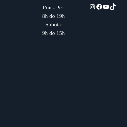
automarket01
Facebook
YouTub
TikTo
Pon - Pet:
8h do 19h
Subota:
9h do 15h