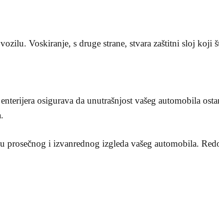
vozilu. Voskiranje, s druge strane, stvara zaštitni sloj koji
enterijera osigurava da unutrašnjost vašeg automobila ostane
.
đu prosečnog i izvanrednog izgleda vašeg automobila. Redov