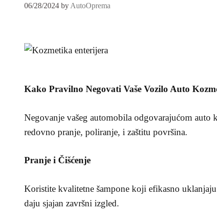
06/28/2024
by
AutoOprema
Kako Pravilno Negovati Vaše Vozilo Auto Kozm
Negovanje vašeg automobila odgovarajućom auto koz
redovno pranje, poliranje, i zaštitu površina.
Pranje i Čišćenje
Koristite kvalitetne šampone koji efikasno uklanjaju 
daju sjajan završni izgled.