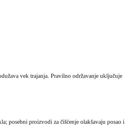
užava vek trajanja. Pravilno održavanje uključuje
akla; posebni proizvodi za čišćenje olakšavaju posao i