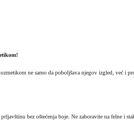
etikom!
metikom ne samo da poboljšava njegov izgled, već i prod
prljavštinu bez oštećenja boje. Ne zaboravite na felne i st