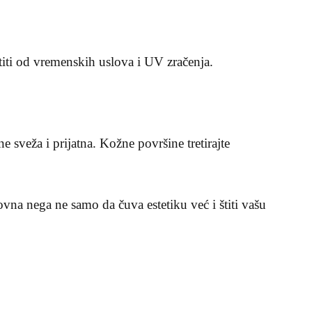
 štiti od vremenskih uslova i UV zračenja.
 sveža i prijatna. Kožne površine tretirajte
na nega ne samo da čuva estetiku već i štiti vašu