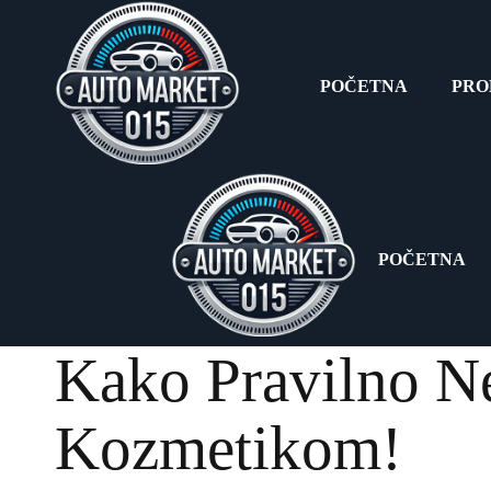
Skip
to
content
POČETNA
PRO
POČETNA
Kako Pravilno Ne
Kozmetikom!