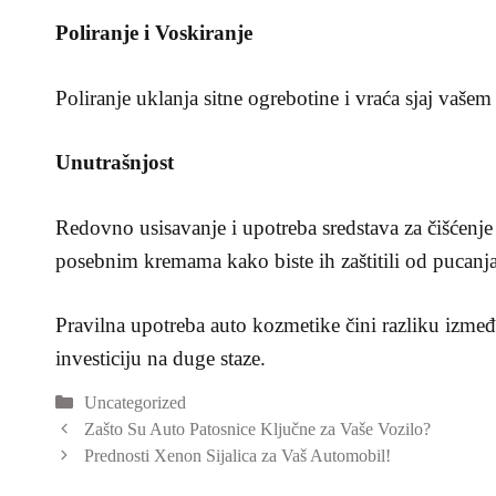
Poliranje i Voskiranje
Poliranje uklanja sitne ogrebotine i vraća sjaj vašem 
Unutrašnjost
Redovno usisavanje i upotreba sredstava za čišćenje 
posebnim kremama kako biste ih zaštitili od pucanja
Pravilna upotreba auto kozmetike čini razliku izme
investiciju na duge staze.
Categories
Uncategorized
Zašto Su Auto Patosnice Ključne za Vaše Vozilo?
Prednosti Xenon Sijalica za Vaš Automobil!