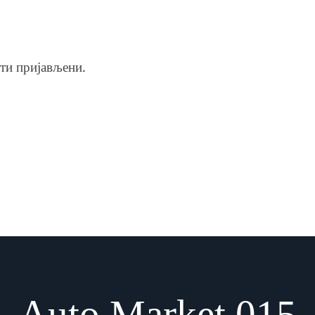
ти пријављени
.
Auto Market 015