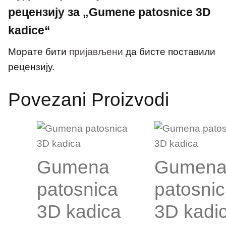
рецензију за „Gumene patosnice 3D
kadice“
Морате бити
пријављени
да бисте поставили
рецензију.
Povezani Proizvodi
Gumena
Gumen
patosnica
patosni
3D kadica
3D kadi