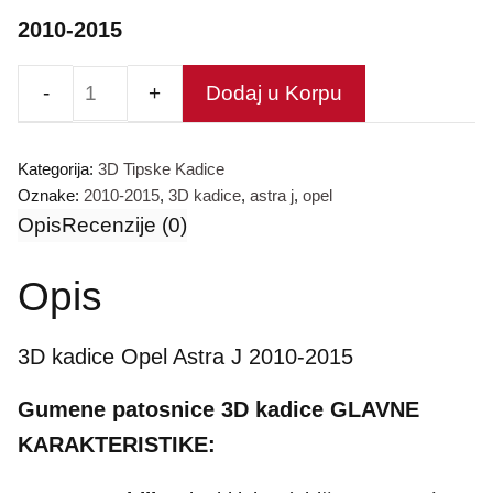
2010-2015
Dodaj u Korpu
Gumene
patosnice
Kategorija:
3D Tipske Kadice
3D
Oznake:
2010-2015
,
3D kadice
,
astra j
,
opel
kadice
Opis
Recenzije (0)
количина
Opis
3D kadice Opel Astra J 2010-2015
Gumene patosnice 3D kadice GLAVNE
KARAKTERISTIKE: