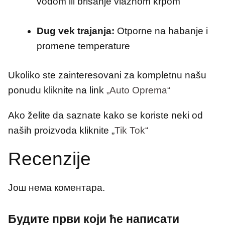
vodom ili brisanje vlažnom krpom
Dug vek trajanja:
Otporne na habanje i
promene temperature
Ukoliko ste zainteresovani za kompletnu našu
ponudu kliknite na link
„Auto Oprema“​
Ako želite da saznate kako se koriste neki od
naših proizvoda kliknite „
Tik Tok“
Recenzije
Још нема коментара.
Будите први који ће написати