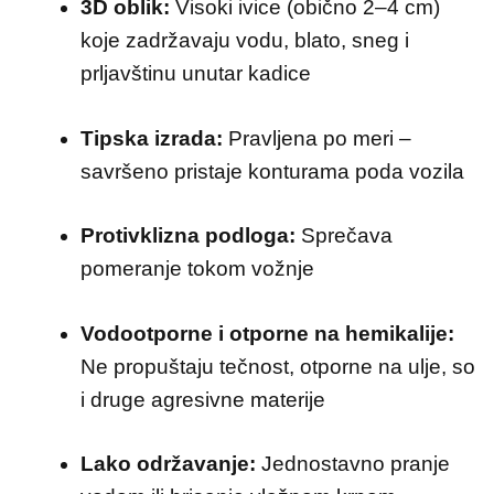
3D oblik:
Visoki ivice (obično 2–4 cm)
koje zadržavaju vodu, blato, sneg i
prljavštinu unutar kadice
Tipska izrada:
Pravljena po meri –
savršeno pristaje konturama poda vozila
Protivklizna podloga:
Sprečava
pomeranje tokom vožnje
Vodootporne i otporne na hemikalije:
Ne propuštaju tečnost, otporne na ulje, so
i druge agresivne materije
Lako održavanje:
Jednostavno pranje