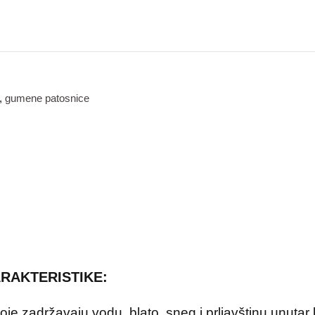
,
gumene patosnice
ARAKTERISTIKE:
oje zadržavaju vodu, blato, sneg i prljavštinu unutar