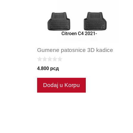
Gumene patosnice 3D kadice
0
4.800
рсд
o
u
t
Dodaj u Korpu
o
f
5