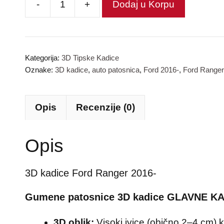
-
+
Dodaj u Korpu
Gumene
patosnice
3D
kadice
Kategorija:
3D Tipske Kadice
Oznake:
3D kadice
,
auto patosnica
,
Ford 2016-
,
Ford Ranger
количина
Opis
Recenzije (0)
Opis
3D kadice Ford Ranger 2016-
Gumene patosnice 3D kadice GLAVNE K
3D oblik:
Visoki ivice (obično 2–4 cm) k