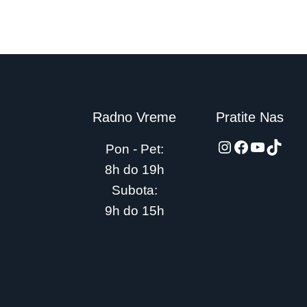
Radno Vreme
Pratite Nas
automarket
Facebook
YouTub
TikTo
Pon - Pet:
8h do 19h
Subota:
9h do 15h