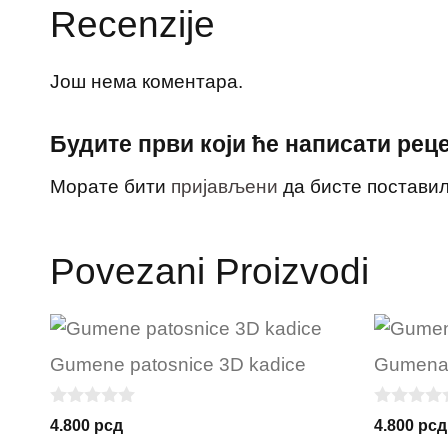
Recenzije
Још нема коментара.
Будите први који ће написати реце
Морате бити
пријављени
да бисте поставил
Povezani Proizvodi
Gumene patosnice 3D kadice
Gumena 
0
0
4.800
рсд
4.800
рсд
o
o