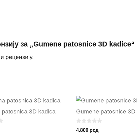
нзију за „Gumene patosnice 3D kadice“
и рецензију.
patosnica 3D kadica
Gumene patosnice 3D 
0
4.800
рсд
o