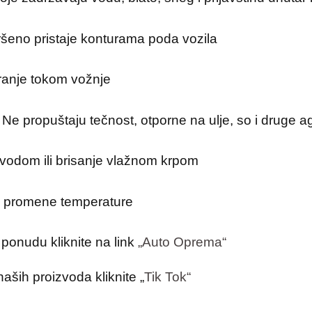
ršeno pristaje konturama poda vozila
anje tokom vožnje
Ne propuštaju tečnost, otporne na ulje, so i druge a
vodom ili brisanje vlažnom krpom
i promene temperature
ponudu kliknite na link
„Auto Oprema“​
aših proizvoda kliknite „
Tik Tok“