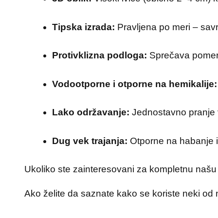
Tipska izrada:
Pravljena po meri – sav
Protivklizna podloga:
Sprečava pomer
Vodootporne i otporne na hemikalije:
Lako održavanje:
Jednostavno pranje 
Dug vek trajanja:
Otporne na habanje 
Ukoliko ste zainteresovani za kompletnu našu 
Ako želite da saznate kako se koriste neki od n