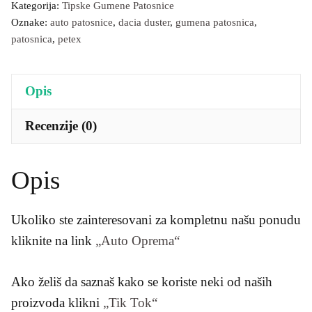
Kategorija:
Tipske Gumene Patosnice
Oznake:
auto patosnice
,
dacia duster
,
gumena patosnica
,
patosnica
,
petex
Opis
Recenzije (0)
Opis
Ukoliko ste zainteresovani za kompletnu našu ponudu
kliknite na link
„Auto Oprema“
Ako želiš da saznaš kako se koriste neki od naših
proizvoda klikni
„Tik Tok“