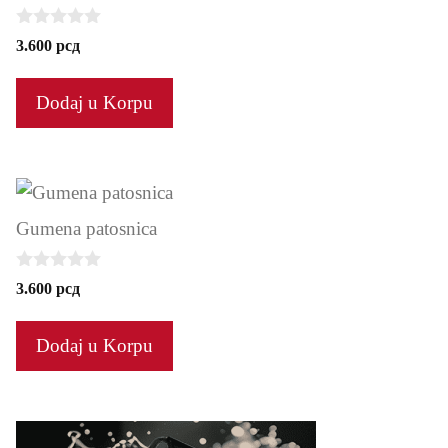
0
3.600
рсд
o
u
t
Dodaj u Korpu
o
f
5
Gumena patosnica
0
3.600
рсд
o
u
t
Dodaj u Korpu
o
f
5