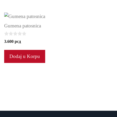
5
Gumena patosnica
0
3.600
рсд
o
u
t
Dodaj u Korpu
o
f
5