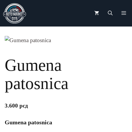
Skip
to
M
content
Gumena
patosnica
3.600
рсд
Gumena patosnica