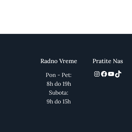
Radno Vreme
Pratite Nas
automarket
Facebook
YouTub
TikT
Pon - Pet:
8h do 19h
Subota:
9h do 15h