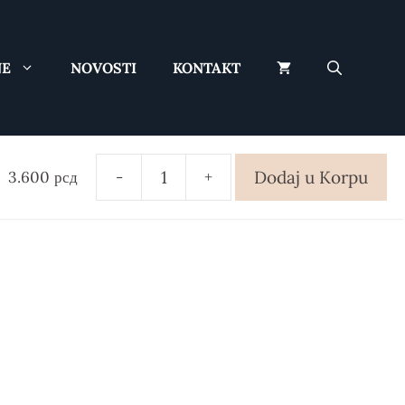
NE
NOVOSTI
KONTAKT
patosnica
Dodaj u Korpu
3.600
рсд
-
+
Gumena
patosnica
количина