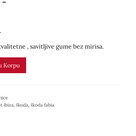
 –
.
valitetne , savitljive gume bez mirisa.
u Korpu
nice
t ibiza
,
škoda
,
škoda fabia