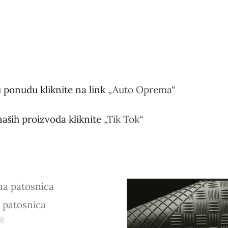
 ponudu kliknite na link
„Auto Oprema“
naših proizvoda kliknite
„Tik Tok“
patosnica