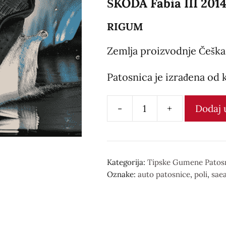
ŠKODA Fabia III 2014
RIGUM
Zemlja proizvodnje Češka
Patosnica je izrađena od k
-
+
Dodaj 
Gumena
patosnica
количина
Kategorija:
Tipske Gumene Patos
Oznake:
auto patosnice
,
poli
,
saea