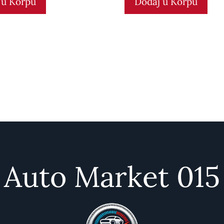
 u Korpu
Dodaj u Korpu
5
Auto Market 015