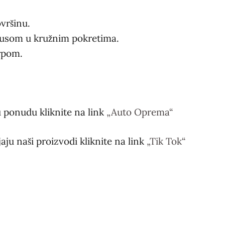
ovršinu.
rusom u kružnim pokretima.
krpom.
 ponudu kliknite na link
„Auto Oprema“
jaju naši proizvodi kliknite na link
„Tik Tok“