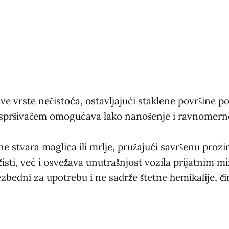
 sve vrste nečistoća, ostavljajući staklene površine 
aspršivačem omogućava lako nanošenje i ravnomerno 
ne stvara maglica ili mrlje, pružajući savršenu proz
čisti, već i osvežava unutrašnjost vozila prijatnim m
bezbedni za upotrebu i ne sadrže štetne hemikalije, či