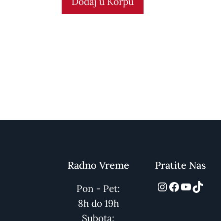
Dodaj u Korpu
5
Radno Vreme
Pratite Nas
automarket
Facebook
YouTub
TikT
Pon - Pet:
8h do 19h
Subota: