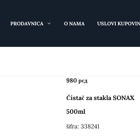
PRODAVNICA
O NAMA
USLOVI KUPOVI
Čistač z
980
рсд
Čistač za stakla SONAX
500ml
šifra: 338241