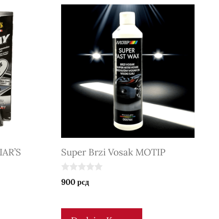
IAR’S
Super Brzi Vosak MOTIP
0
900
рсд
o
u
t
o
f