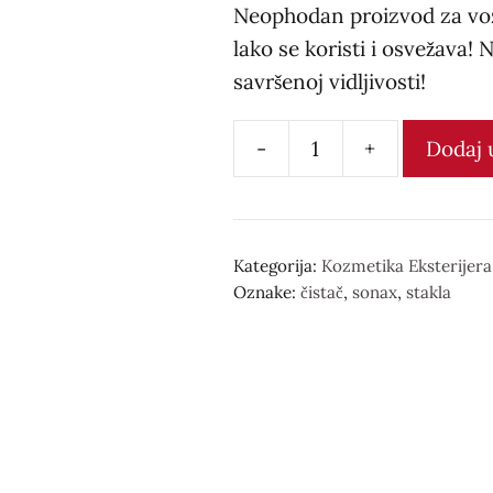
Neophodan proizvod za voza
lako se koristi i osvežava! 
savršenoj vidljivosti!
-
+
Dodaj 
Čistač
za
stakla
SONAX
Kategorija:
Kozmetika Eksterijera
Oznake:
čistač
,
sonax
,
stakla
количина