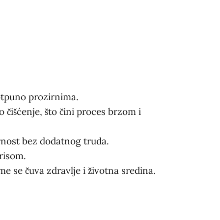
potpuno prozirnima.
čišćenje, što čini proces brzom i
irnost bez dodatnog truda.
irisom.
me se čuva zdravlje i životna sredina.