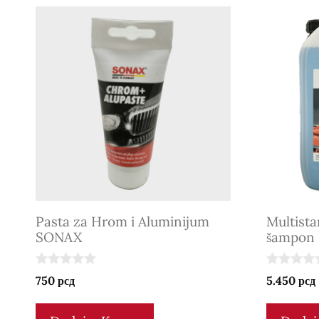
Pasta za Hrom i Aluminijum
Multista
SONAX
šampon
0
0
750
рсд
5.450
рсд
o
o
u
u
t
t