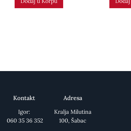
Dodaj u Korpu
Dodaj
o
o
f
f
5
5
Kontakt
Adresa
Igor:
Kralja Milutina
060 35 36 352
100, Šabac