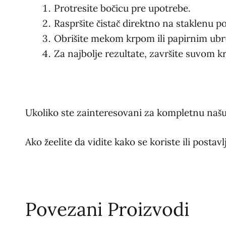
Protresite bočicu pre upotrebe.
Raspršite čistač direktno na staklenu p
Obrišite mekom krpom ili papirnim ub
Za najbolje rezultate, završite suvom 
Ukoliko ste zainteresovani za kompletnu našu
Ako žeelite da vidite kako se koriste ili postavl
Povezani Proizvodi