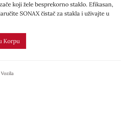
če koji žele besprekorno staklo. Efikasan,
Naručite SONAX čistač za stakla i uživajte u
u Korpu
 Vozila