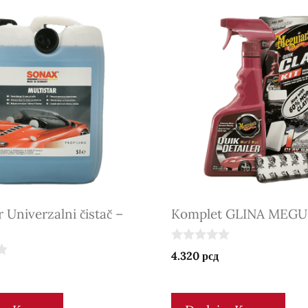
r Univerzalni čistač –
Komplet GLINA MEGU
0
4.320
рсд
o
u
t
o
f