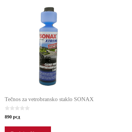
Tečnos za vetrobransko staklo SONAX
0
890
рсд
o
u
t