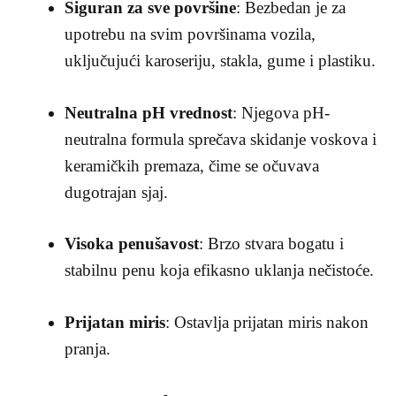
Siguran za sve površine
:
Bezbedan je za
upotrebu na svim površinama vozila,
uključujući karoseriju, stakla, gume i plastiku.
Neutralna pH vrednost
:
Njegova pH-
neutralna formula sprečava skidanje voskova i
keramičkih premaza, čime se očuvava
dugotrajan sjaj.
Visoka penušavost
:
Brzo stvara bogatu i
stabilnu penu koja efikasno uklanja nečistoće.
Prijatan miris
:
Ostavlja prijatan miris nakon
pranja.