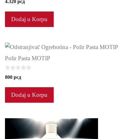
4.320
рсд
o
u
t
Dodaj u Korpu
o
f
5
Polir Pasta MOTIP
0
800
рсд
o
u
t
Dodaj u Korpu
o
f
5