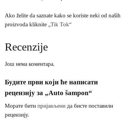
Ako želite da saznate kako se koriste neki od naših
proizvoda kliknite
„Tik Tok“
Recenzije
Још нема коментара.
Будите први који ће написати
рецензију за „Auto šampon“
Морате бити
пријављени
да бисте поставили
рецензију.