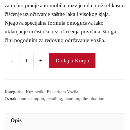
za ručno pranje automobila, razvijen da pruži efikasno
čišćenje uz očuvanje zaštite laka i visokog sjaja.
Njegova specijalna formula omogućava lako
uklanjanje nečistoća bez oštećenja površina, što ga
čini pogodnim za redovno održavanje vozila.
-
+
Dodaj u Korpu
Auto
šampon
количина
Kategorija:
Kozmetika Eksterijera Vozila
Oznake:
auto sampon
,
detailing
,
titanium
,
ultra titanium
Opis