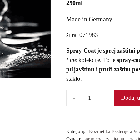
250ml
Made in Germany
šifra: 071983
Spray Coat
je
sprej zaštitni 
Line
kolekcije. To je
spray-co
prljavštinu i pruži zaštitu p
staklo.
-
+
Dodaj 
Zaštitni
premaz
количина
Kategorija:
Kozmetika Eksterijera Voz
Oznake:
spray coat
,
zastita auta
,
zasti