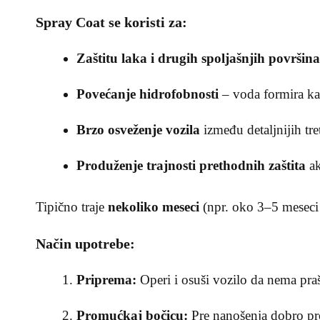
Spray Coat se koristi za:
Zaštitu laka i drugih spoljašnjih površina
Povećanje hidrofobnosti
– voda formira kap
Brzo osveženje vozila
između detaljnijih tr
Produženje trajnosti prethodnih zaštita
ak
Tipično traje
nekoliko meseci
(npr. oko 3–5 meseci 
Način upotrebe:
Priprema:
Operi i osuši vozilo da nema praš
Promućkaj bočicu:
Pre nanošenja dobro pr