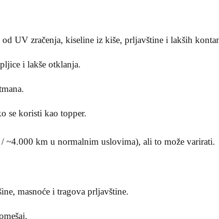
od UV zračenja, kiseline iz kiše, prljavštine i lakših kont
ljice i lakše otklanja.
etmana.
o se koristi kao topper.
/ ~4.000 km u normalnim uslovima), ali to može varirati.
ine, masnoće i tragova prljavštine.
omešaj.