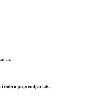
 suncu.
t i dobro pripremljen lak
.