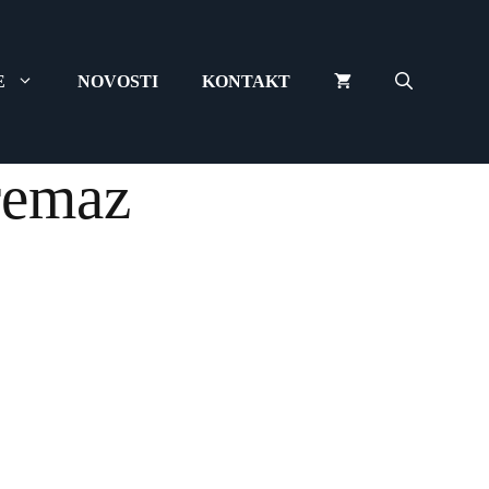
количина
E
NOVOSTI
KONTAKT
premaz