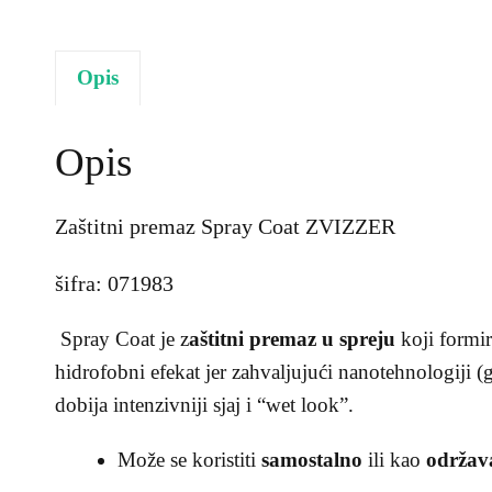
Opis
Opis
Zaštitni premaz Spray Coat ZVIZZER
šifra: 071983
Spray Coat je z
aštitni premaz u spreju
koji formir
hidrofobni efekat jer zahvaljujući nanotehnologiji (g
dobija intenzivniji sjaj i “wet look”.
Može se koristiti
samostalno
ili kao
održava