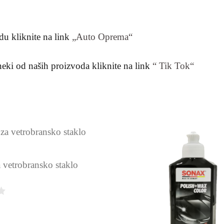
du kliknite na link
„Auto Oprema“
 neki od naših proizvoda kliknite na link
“ Tik Tok“
 vetrobransko staklo