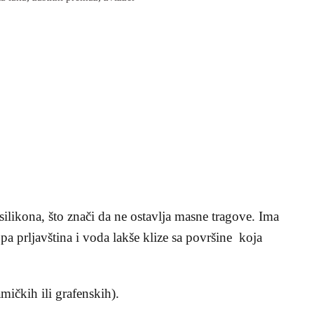
 silikona, što znači da ne ostavlja masne tragove. Ima
 pa prljavština i voda lakše klize sa površine koja
mičkih ili grafenskih).