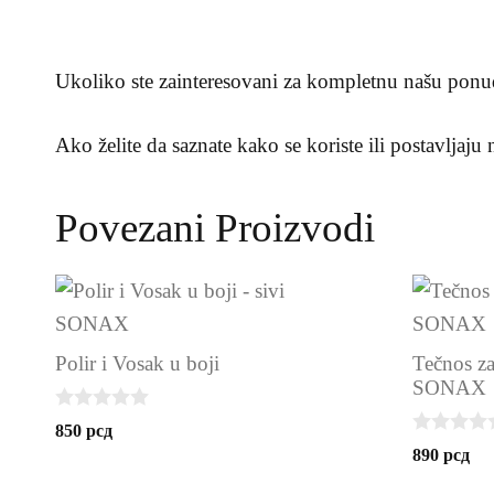
Ukoliko ste zainteresovani za kompletnu našu ponu
Ako želite da saznate kako se koriste ili postavljaju
Povezani Proizvodi
Polir i Vosak u boji
Tečnos za
SONAX
0
850
рсд
o
0
890
рсд
u
o
t
u
o