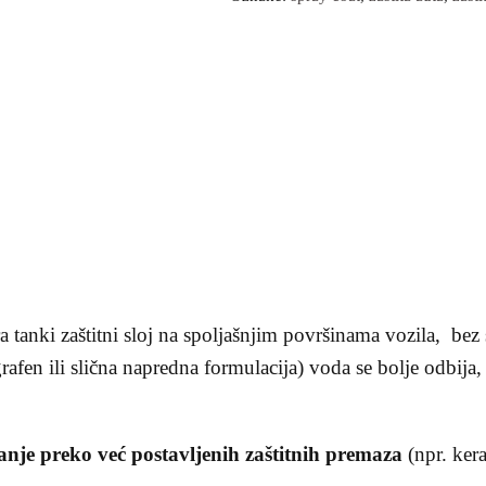
a tanki zaštitni sloj na spoljašnjim površinama vozila, bez
rafen ili slična napredna formulacija) voda se bolje odbija,
nje preko već postavljenih zaštitnih premaza
(npr. kera