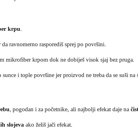
ber krpu
.
r da ravnomerno rasporediš sprej po površini.
om mikrofiber krpom dok ne dobiješ visok sjaj bez pruga.
 sunce i tople površine jer proizvod ne treba da se suši na
rebu
, pogodan i za početnike, ali najbolji efekat daje na
čis
kih slojeva
ako želiš jači efekat.