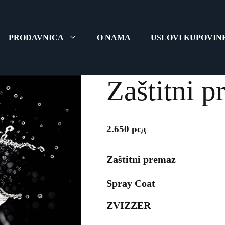
PRODAVNICA
O NAMA
USLOVI KUPOVIN
Zaštitni 
2.650
рсд
Zaštitni premaz
Spray Coat
ZVIZZER