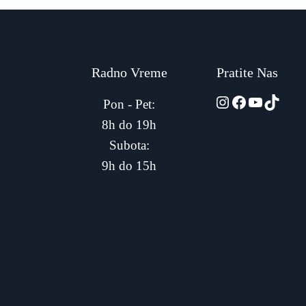
Radno Vreme
Pratite Nas
automarket01
Facebook
YouTub
TikTo
Pon - Pet:
8h do 19h
Subota:
9h do 15h