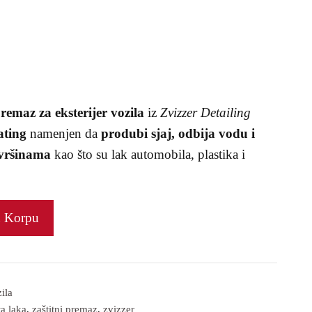
premaz za eksterijer vozila
iz
Zvizzer Detailing
ating
namenjen da
produbi sjaj, odbija vodu i
ovršinama
kao što su lak automobila, plastika i
u Korpu
ila
ta laka
,
zaštitni premaz
,
zvizzer