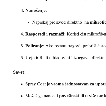
Nanošenje:
Naprskaj proizvod direktno na
mikrofi
Rasporedi i razmaži:
Koristi čist mikrofibe
Poliranje:
Ako ostanu tragovi, prebriši čist
Uvjeti:
Radi u hladovini i izbegavaj direktno
Savet:
Spray Coat je
veoma jednostavan za upot
Možeš ga nanositi
površinski ili u više tan