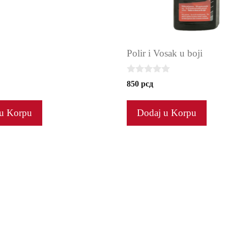
Polir i Vosak u boji
0
850
рсд
o
u
t
u Korpu
Dodaj u Korpu
o
f
5