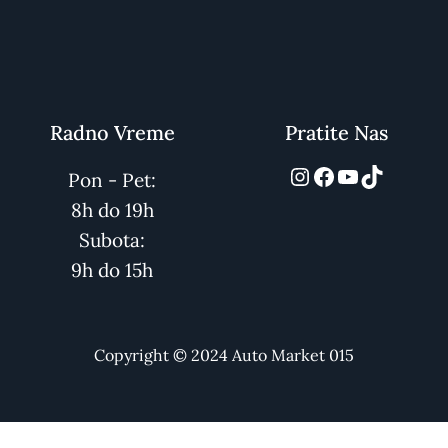
Radno Vreme
Pratite Nas
automarket01
Facebook
YouTube
TikTok
Pon - Pet:
8h do 19h
Subota:
9h do 15h
Copyright © 2024 Auto Market 015
Dodaj u Korpu
1.000
рсд