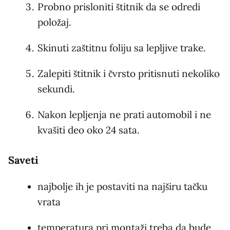
Probno prisloniti štitnik da se odredi
položaj.
Skinuti zaštitnu foliju sa lepljive trake.
Zalepiti štitnik i čvrsto pritisnuti nekoliko
sekundi.
Nakon lepljenja ne prati automobil i ne
kvašiti deo oko 24 sata.
Saveti
najbolje ih je postaviti na najširu tačku
vrata
temperatura pri montaži treba da bude