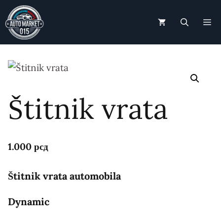
Skip
to
M
content
Štitnik vrata
1.000
рсд
Štitnik vrata automobila
Dynamic