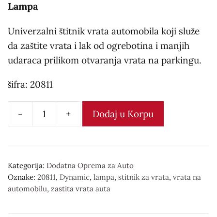
Lampa
Univerzalni štitnik vrata automobila koji služe
da zaštite vrata i lak od ogrebotina i manjih
udaraca prilikom otvaranja vrata na parkingu.
šifra: 20811
-
+
Dodaj u Korpu
Štitnik
vrata
количина
Kategorija:
Dodatna Oprema za Auto
Oznake:
20811
,
Dynamic
,
lampa
,
stitnik za vrata
,
vrata na
automobilu
,
zastita vrata auta