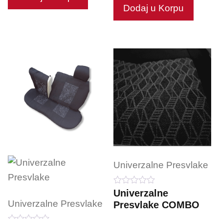
Dodaj u Korpu
Univerzalne Presvlake
0
Univerzalne
o
Univerzalne Presvlake
Presvlake COMBO
u
t