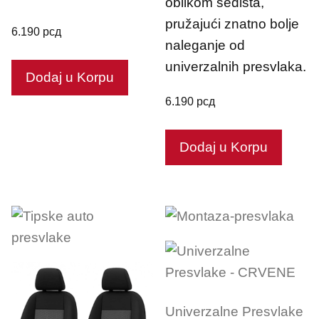
oblikom sedišta,
pružajući znatno bolje
6.190
рсд
naleganje od
univerzalnih presvlaka.
Dodaj u Korpu
6.190
рсд
Dodaj u Korpu
Univerzalne Presvlake