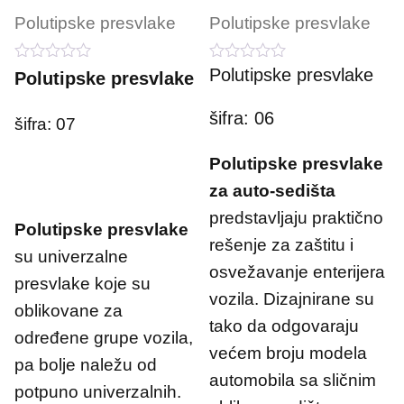
Polutipske presvlake
Polutipske presvlake
0
0
Polutipske presvlake
Polutipske presvlake
o
o
u
u
t
t
šifra: 06
šifra: 07
o
o
f
f
5
5
Polutipske presvlake
za auto-sedišta
predstavljaju praktično
Polutipske presvlake
rešenje za zaštitu i
su univerzalne
osvežavanje enterijera
presvlake koje su
vozila. Dizajnirane su
oblikovane za
tako da odgovaraju
određene grupe vozila,
većem broju modela
pa bolje naležu od
automobila sa sličnim
potpuno univerzalnih.