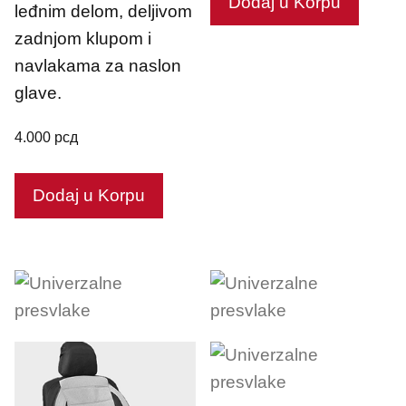
Dodaj u Korpu
leđnim delom, deljivom
zadnjom klupom i
navlakama za naslon
glave.
4.000
рсд
Dodaj u Korpu