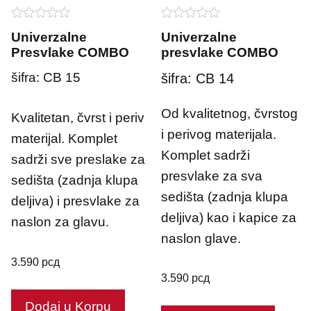
0
0
Univerzalne
Univerzalne
o
o
Presvlake COMBO
presvlake COMBO
u
u
t
t
o
o
šifra: CB 15
šifra: CB 14
f
f
5
5
Od kvalitetnog, čvrstog
Kvalitetan, čvrst i periv
i perivog materijala.
materijal. Komplet
Komplet sadrži
sadrži sve preslake za
presvlake za sva
sedišta (zadnja klupa
sedišta (zadnja klupa
deljiva) i presvlake za
deljiva) kao i kapice za
naslon za glavu.
naslon glave.
3.590
рсд
3.590
рсд
Dodaj u Korpu