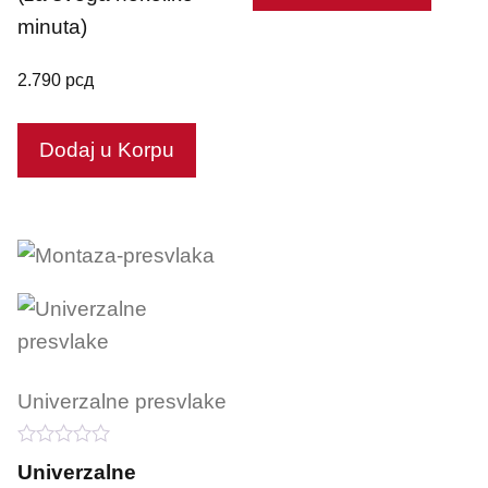
minuta)
2.790
рсд
Dodaj u Korpu
Univerzalne presvlake
0
Univerzalne
o