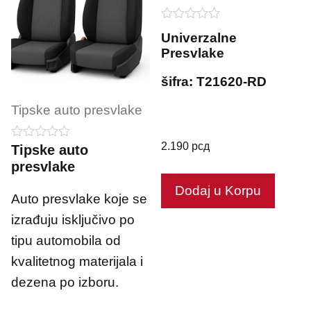
0
Univerzalne
o
Presvlake
u
t
o
šifra: T21620-RD
f
5
Tipske auto presvlake
2.190
рсд
0
Tipske auto
o
presvlake
u
t
Dodaj u Korpu
o
Auto presvlake koje se
f
5
izrađuju isključivo po
tipu automobila od
kvalitetnog materijala i
dezena po izboru.