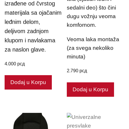
izrađene od čvrstog
sedalni deo) što čini
materijala sa ojačanim
dugu vožnju veoma
leđnim delom,
komfornom.
deljivom zadnjom
Veoma laka montaža
klupom i navlakama
(za svega nekoliko
za naslon glave.
minuta)
4.000
рсд
2.790
рсд
Dodaj u Korpu
Dodaj u Korpu