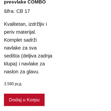
presvlake COMBO
u
t
o
šifra: CB 17
f
5
Kvalitetan, izdržljiv i
periv materijal.
Komplet sadrži
navlake za sva
sedišta (deljiva zadnja
klupa) i navlake za
naslon za glavu.
3.590
рсд
Dodaj u Korpu