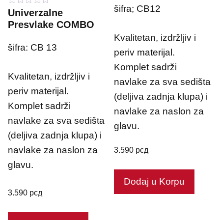
o
šifra; CB12
0
Univerzalne
f
o
5
Presvlake COMBO
u
t
Kvalitetan, izdržljiv i
o
šifra: CB 13
f
periv materijal.
5
Komplet sadrži
Kvalitetan, izdržljiv i
navlake za sva sedišta
periv materijal.
(deljiva zadnja klupa) i
Komplet sadrži
navlake za naslon za
navlake za sva sedišta
glavu.
(deljiva zadnja klupa) i
navlake za naslon za
3.590
рсд
glavu.
Dodaj u Korpu
3.590
рсд