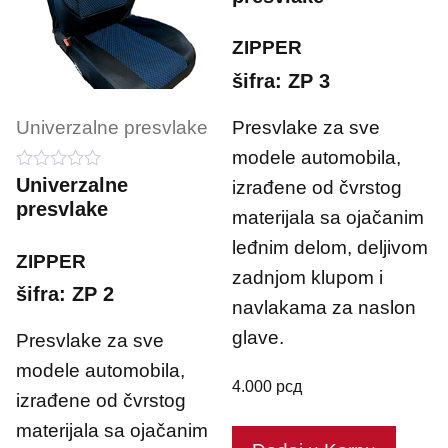
t
o
ZIPPER
f
5
šifra: ZP 3
Presvlake za sve
Univerzalne presvlake
modele automobila,
0
Univerzalne
izrađene od čvrstog
o
presvlake
u
materijala sa ojačanim
t
leđnim delom, deljivom
o
ZIPPER
f
zadnjom klupom i
5
šifra: ZP 2
navlakama za naslon
glave.
Presvlake za sve
modele automobila,
4.000
рсд
izrađene od čvrstog
materijala sa ojačanim