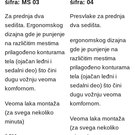
šifra: MS 03
šifra: 04
Za prednja dva
Presvlake za prednja
sedišta. Ergonomskog
dva sedišta.
dizajna gde je punjenje
ergonomskog dizajna
na različitim mestima
gde je punjenje na
prilagođeno konturama
različitim mestima
tela (ojačan leđni i
prilagođeno konturama
sedalni deo) što čini
tela (ojačan leđni i
dugu vožnju veoma
sedalni deo) što čini
komfornom.
dugu vožnju veoma
Veoma laka montaža
komfornom.
(za svega nekoliko
Veoma laka montaža
minuta)
(za svega nekoliko