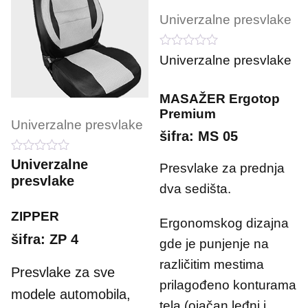
Univerzalne presvlake
0
Univerzalne presvlake
o
u
t
MASAŽER Ergotop
o
f
Premium
5
Univerzalne presvlake
šifra: MS 05
0
Univerzalne
Presvlake za prednja
o
presvlake
u
dva sedišta.
t
o
ZIPPER
f
Ergonomskog dizajna
5
šifra: ZP 4
gde je punjenje na
različitim mestima
Presvlake za sve
prilagođeno konturama
modele automobila,
tela (ojačan leđni i