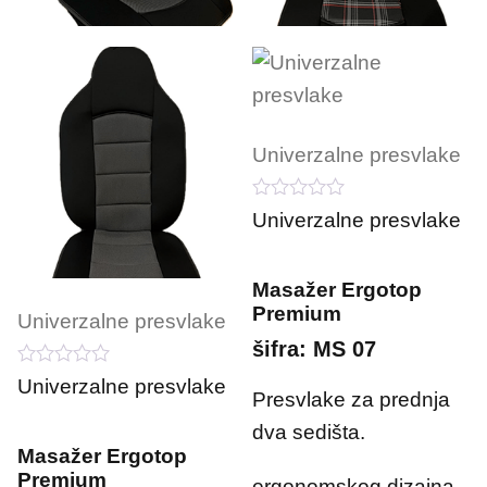
Univerzalne presvlake
0
Univerzalne presvlake
o
u
t
o
Masažer Ergotop
f
Premium
5
Univerzalne presvlake
šifra: MS 07
0
Univerzalne presvlake
o
Presvlake za prednja
u
dva sedišta.
t
o
Masažer Ergotop
f
Premium
5
ergonomskog dizajna