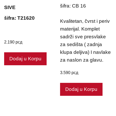
t
t
o
o
šifra: CB 16
SIVE
f
f
5
5
šifra: T21620
Kvalitetan, čvrst i periv
materijal. Komplet
sadrži sve presvlake
2.190
рсд
za sedišta ( zadnja
klupa deljiva) I navlake
Dodaj u Korpu
za naslon za glavu.
3.590
рсд
Dodaj u Korpu