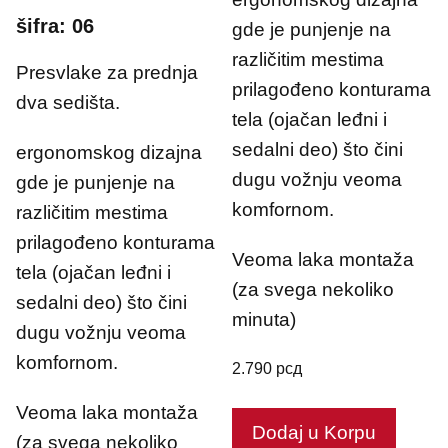
šifra: 06
gde je punjenje na
različitim mestima
Presvlake za prednja
prilagođeno konturama
dva sedišta.
tela (ojačan leđni i
sedalni deo) što čini
ergonomskog dizajna
dugu vožnju veoma
gde je punjenje na
komfornom.
različitim mestima
prilagođeno konturama
Veoma laka montaža
tela (ojačan leđni i
(za svega nekoliko
sedalni deo) što čini
minuta)
dugu vožnju veoma
komfornom.
2.790
рсд
Veoma laka montaža
Dodaj u Korpu
(za svega nekoliko