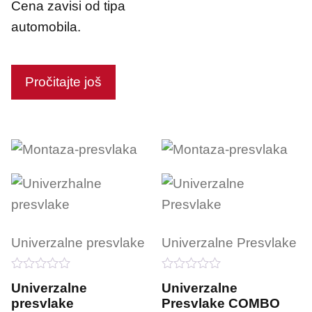
Cena zavisi od tipa
automobila.
Pročitajte još
Univerzalne presvlake
Univerzalne Presvlake
0
0
Univerzalne
Univerzalne
o
o
presvlake
Presvlake COMBO
u
u