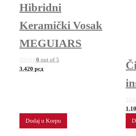
Hibridni
Keramički Vosak
MEGUIARS
0
out of 5
Či
3.420
рсд
i
1.1
Dodaj u Korpu
D