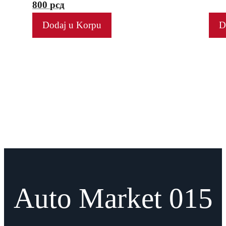
800
рсд
Dodaj u Korpu
D
Auto Market 015