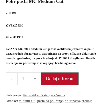
Polir pasta MC Medium Cut
750 ml
ZVIZZER
šifra: 071958
ZviZZer MC 3000 Medium Cut je visokoefikasna
jednokraka polir
pasta
srednje abrazivnosti, dizajnirana za brzo i efikasno uklanjanje
manjih ogrebotina, tragova brušenja do P3000 i drugih površinskih
oštećenja, uz postizanje visokog sjaja bez holograma.
-
+
Dodaj u Korpu
Polir
pasta
Kategorija:
Kozmetika Eksterijera Vozila
количина
Oznake:
midium cut
,
pasta za poliranje
,
polir pasta
,
srednje