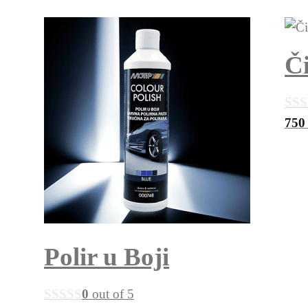
Či
75
Polir u Boji
0
out of 5