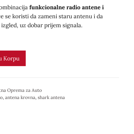
kombinacija
funkcionalne radio antene i
će se koristi da zameni staru antenu i da
izgled, uz dobar prijem signala.
u Korpu
tna Oprema za Auto
o
,
antena krovna
,
shark antena