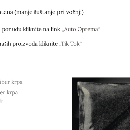
tena (manje šuštanje pri vožnji)
 ponudu kliknite na link
„Auto Oprema“
naših proizvoda kliknite
„Tik Tok“
er krpa