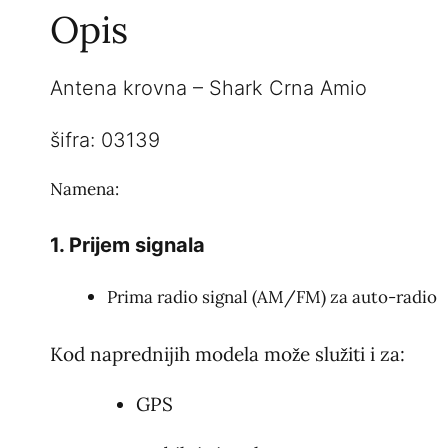
Opis
Antena krovna – Shark Crna Amio
šifra: 03139
Namena:
1. Prijem signala
Prima radio signal (AM/FM) za auto-radio
Kod naprednijih modela može služiti i za:
GPS