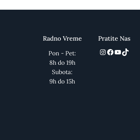
Radno Vreme
Pratite Nas
automarket
Facebook
YouTub
TikT
Pon - Pet:
8h do 19h
Subota:
9h do 15h