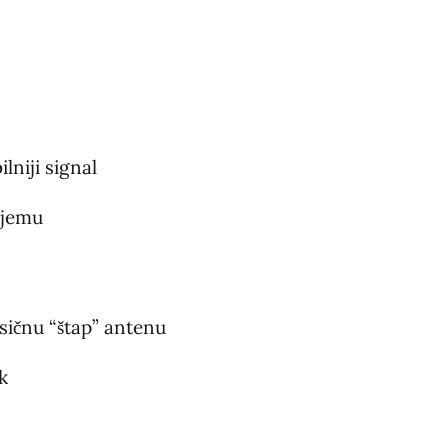
lniji signal
ijemu
sičnu “štap” antenu
k