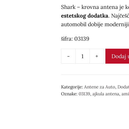
Shark – krovna antena je 
estetskog dodatka
. Najčeš
automobil dobije moderniji 
šifra: 03139
-
+
Dodaj 
Antena
krovna
-
Shark
Kategorije:
Antene za Auto
,
Doda
Oznake:
03139
,
ajkula antena
,
ami
количина