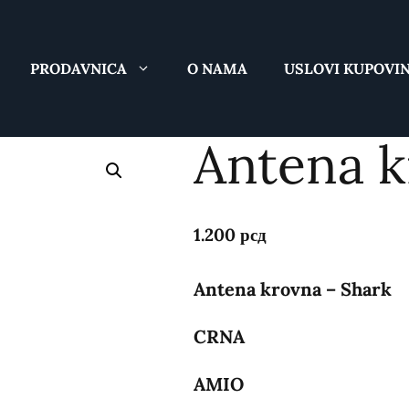
PRODAVNICA
O NAMA
USLOVI KUPOVI
Antena k
1.200
рсд
Antena krovna – Shark
CRNA
AMIO