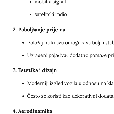
mobilni signal
satelitski radio
2. Poboljšanje prijema
Položaj na krovu omogućava bolji i stabi
Ugrađeni pojačivač dodatno pomaže pr
3. Estetika i dizajn
Moderniji izgled vozila u odnosu na kla
Često se koristi kao dekorativni dodata
4. Aerodinamika