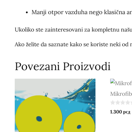
Manji otpor vazduha nego klasična an
Ukoliko ste zainteresovani za kompletnu našu
Ako želite da saznate kako se koriste neki od 
Povezani Proizvodi
Mikrofib
0
1.300
рсд
o
u
t
o