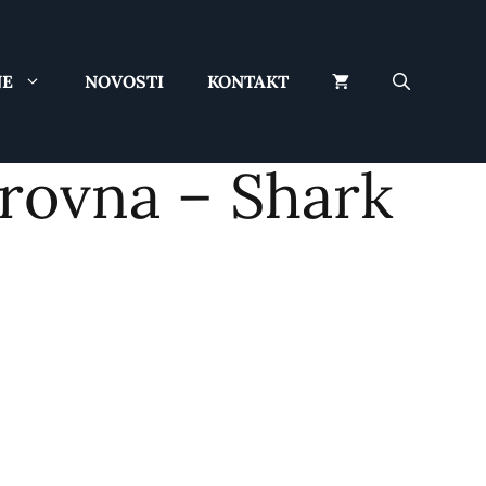
-
Shark
количина
NE
NOVOSTI
KONTAKT
rovna – Shark